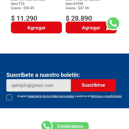
Item
:
723
Item
:
63599
$
Gramo:
$56.45
Gramo:
$47.36
$
11
.
290
$
28
.
890
Agregar
Agregar
Suscríbete a nuestro boletín:
Suscribirse
Acepto
tratamiento de mis datos personales
y autorizo el
términos y condiciones