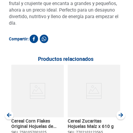
frutal y crujiente que encanta a grandes y pequeños,
ahora a un precio ideal. Perfecto para un desayuno
divertido, nutritivo y lleno de energía para empezar el
día.
Compartir:
Productos relacionados
Cere
Natu
SKU :
Item
:
Gram
Cereal Corn Flakes
Cereal Zucaritas
Original Hojuelas de
Hojuelas Maíz x 610 g
Maíz x 200 g
SKU :
7591057001025
SKU :
7702103123565