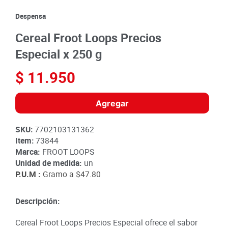
8
.
detergente
Despensa
9
.
queso
Cereal Froot Loops Precios
10
.
papa
Especial x 250 g
$
11
.
950
Agregar
SKU
:
7702103131362
Item
:
73844
Marca:
FROOT LOOPS
Unidad de medida:
un
P.U.M :
Gramo a
$47.80
Descripción:
Cereal Froot Loops Precios Especial ofrece el sabor