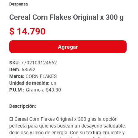
8
.
detergente
Despensa
9
.
queso
Cereal Corn Flakes Original x 300 g
10
.
papa
$
14
.
790
Agregar
SKU
:
7702103124562
Item
:
63592
Marca:
CORN FLAKES
Unidad de medida:
un
P.U.M :
Gramo a
$49.30
Descripción:
El Cereal Corn Flakes Original x 300 g es la opción
perfecta para quienes buscan un desayuno saludable,
delicioso y lleno de energía. Con su textura crujiente y