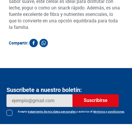
sabor suave, este cereal es ideal para disfrutar con
leche, yogur o como un snack rápido. Además, es una
fuente excelente de fibra y nutrientes esenciales, lo
que lo convierte en una opción equilibrada para toda
la familia.
Compartir:
Productos relacionados
Cereal Zucaritas Bolsa x
Cereal Flips Chocolate x
Cere
360 g
120 g
Azú
SKU :
SKU :
SKU :
Item
:
63594
Item
:
34329
Item
:
Gramo:
$53.03
Gramo:
$49.08
Gram
$
19
.
090
$
5890
$
Agregar
Agregar