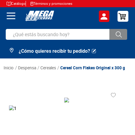
Catálogo
Términos y promociones
¿Qué estás buscando hoy?
¿Cómo quieres recibir tu pedido?
TÉRMINOS MÁS BUSCADOS
1
.
cerveza
despensa
cereales
Cereal Corn Flakes Original x 300 g
2
.
arroz
3
.
leche
4
.
cafe
5
.
aceite
6
.
azucar
7
.
huevos