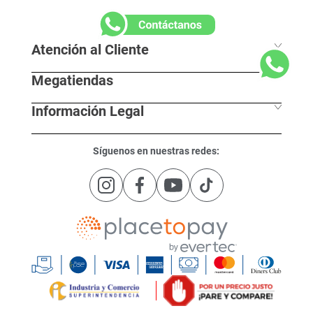
Suscríbete a nuestro boletín:
Suscribirse
Acepto
tratamiento de mis datos personales
y autorizo el
términos y condiciones
Atención al Cliente
Megatiendas
Horarios de despacho
Información Legal
L - S 7:30 am / 8:00pm
Nuestras Sedes
D - F 8:00 am / 7:00pm