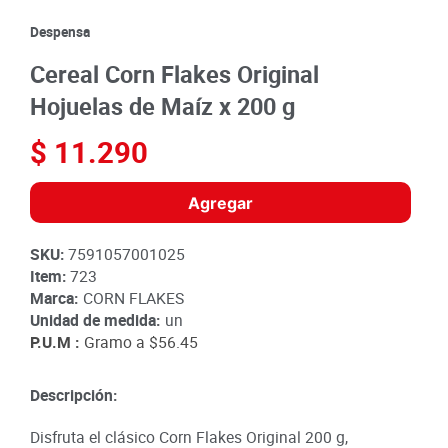
8
.
detergente
Despensa
9
.
queso
Cereal Corn Flakes Original
10
.
papa
Hojuelas de Maíz x 200 g
$
11
.
290
Agregar
SKU
:
7591057001025
Item
:
723
Marca:
CORN FLAKES
Unidad de medida:
un
P.U.M :
Gramo a
$56.45
Descripción:
Disfruta el clásico Corn Flakes Original 200 g,