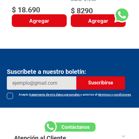
$
18
.
690
$
8290
Agregar
Agregar
Suscríbete a nuestro boletín:
Suscribirse
Acepto
tratamiento de mis datos personales
y autorizo el
términos y condiciones
Atención al Cliente