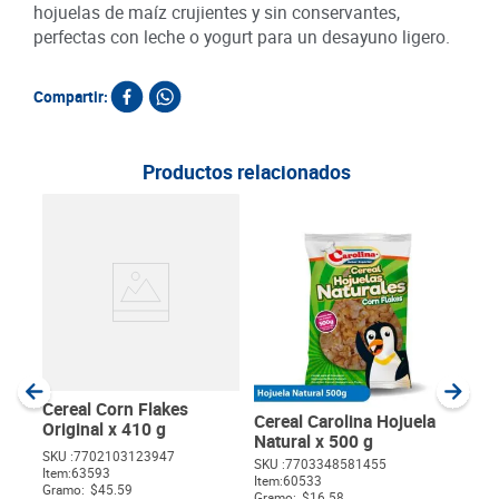
hojuelas de maíz crujientes y sin conservantes,
perfectas con leche o yogurt para un desayuno ligero.
Compartir:
Productos relacionados
Cer
Frut
SKU :
Item
:
Gram
Cereal Corn Flakes
Cereal Carolina Hojuela
Original x 410 g
Natural x 500 g
SKU :
7702103123947
SKU :
7703348581455
Item
:
63593
$
Item
:
60533
Gramo:
$45.59
Gramo:
$16.58