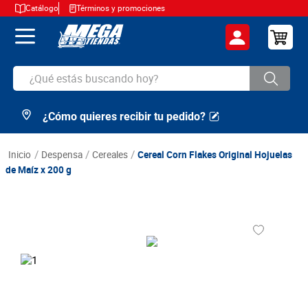
Catálogo
Términos y promociones
¿Qué estás buscando hoy?
¿Cómo quieres recibir tu pedido?
TÉRMINOS MÁS BUSCADOS
1
.
cerveza
despensa
cereales
Cereal Corn Flakes Original Hojuelas
2
.
arroz
de Maíz x 200 g
3
.
leche
4
.
cafe
5
.
aceite
6
.
azucar
7
.
huevos