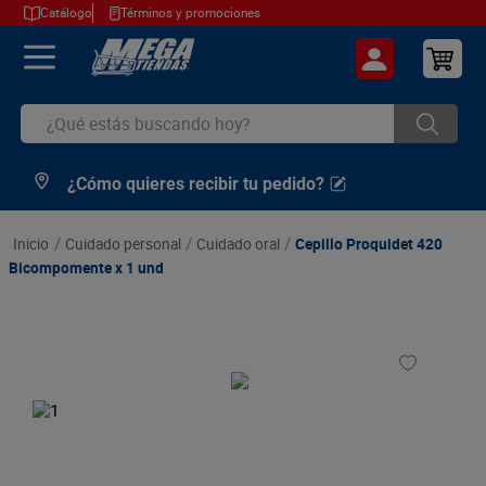
Catálogo
Términos y promociones
¿Qué estás buscando hoy?
¿Cómo quieres recibir tu pedido?
TÉRMINOS MÁS BUSCADOS
1
.
cerveza
cuidado personal
cuidado oral
Cepillo Proquidet 420
2
.
arroz
Bicompomente x 1 und
3
.
leche
4
.
cafe
5
.
aceite
6
.
azucar
7
.
huevos