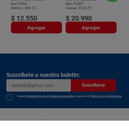
Item
:
7844
Item
:
74367
$
Mililitro:
$69.72
Unidad:
$524.75
$
12
.
550
$
20
.
990
Agregar
Agregar
Suscríbete a nuestro boletín:
Suscribirse
Acepto
tratamiento de mis datos personales
y autorizo el
términos y condiciones