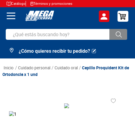
Catálogo
Términos y promociones
¿Qué estás buscando hoy?
¿Cómo quieres recibir tu pedido?
TÉRMINOS MÁS BUSCADOS
1
.
cerveza
cuidado personal
cuidado oral
Cepillo Proquident Kit de
2
.
arroz
Ortodoncia x 1 und
3
.
leche
4
.
cafe
5
.
aceite
6
.
azucar
7
.
huevos