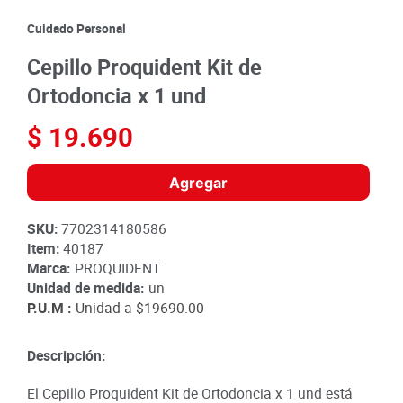
8
.
detergente
Cuidado Personal
9
.
queso
Cepillo Proquident Kit de
10
.
papa
Ortodoncia x 1 und
$
19
.
690
Agregar
SKU
:
7702314180586
Item
:
40187
Marca:
PROQUIDENT
Unidad de medida:
un
P.U.M :
Unidad a
$19690.00
Descripción:
El Cepillo Proquident Kit de Ortodoncia x 1 und está