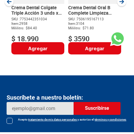
Milili
Crema Dental Colgate
Crema Dental Oral B
Triple Acción 3 unds x
Complete Limpieza
75 ml c/u
Profunda x 50 ml
SKU :
7753442351034
SKU :
7506195167113
Item
:
2958
Item
:
3104
$
Mililitro:
$84.40
Mililitro:
$71.80
$
18
.
990
$
3590
Agregar
Agregar
Suscríbete a nuestro boletín:
Suscribirse
Acepto
tratamiento de mis datos personales
y autorizo el
términos y condiciones