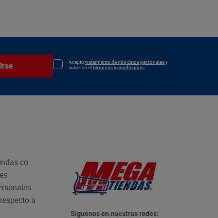
Acepto
tratamiento de mis datos personales
y
irse
autorizo el
términos y condiciones
endas.co
les
personales
respecto a
Síguenos en nuestras redes: