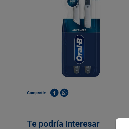
9
.
queso
10
.
papa
Compartir:
Te podría interesar