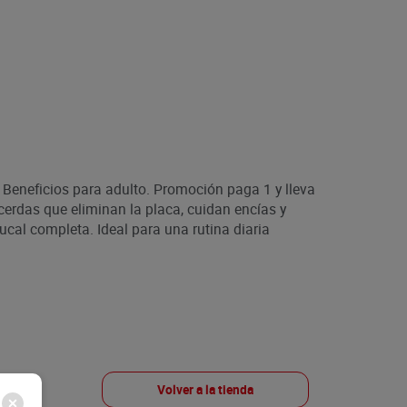
7 Beneficios para adulto. Promoción paga 1 y lleva
cerdas que eliminan la placa, cuidan encías y
cal completa. Ideal para una rutina diaria
Volver a la tienda