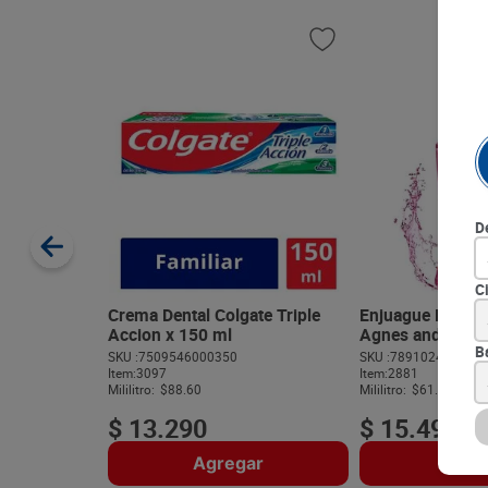
D
C
Crema Dental Colgate Triple
Enjuague Bucal 
Accion x 150 ml
Agnes and Fluff
B
SKU :
7509546000350
SKU :
789102413620
Item
:
3097
Item
:
2881
Mililitro:
$88.60
Mililitro:
$61.96
$
13
.
290
$
15
.
490
Agregar
Agre