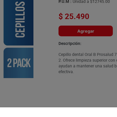
P.U.M :
Unidad a
$12745.00
$
25
.
490
Agregar
Descripción:
Cepillo dental Oral B Prosalud 
2. Ofrece limpieza superior con 
ayudan a mantener una salud bu
efectiva.