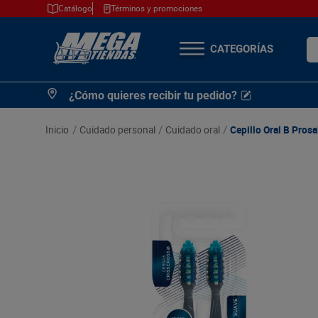
Catálogo
Términos y promociones
¿Q
TÉRMINOS MÁS
¿Cómo quieres recibir tu pedido?
BUSCADOS
1
.
cerveza
cuidado personal
cuidado oral
Cepillo Oral B Prosa
2
.
arroz
3
.
leche
4
.
cafe
5
.
aceite
6
.
azucar
7
.
huevos
8
.
detergente