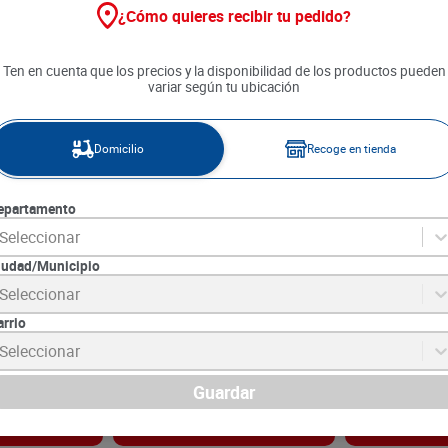
¿Cómo quieres recibir tu pedido?
Ten en cuenta que los precios y la disponibilidad de los productos pueden
variar según tu ubicación
Domicilio
Recoge en tienda
epartamento
Seleccionar
iudad/Municipio
Colgate Plax
Cepillo Dental Gum
Hilo Dental G
Seleccionar
y x 250 ml
Orthodontic x 1 und
m
arrio
1
SKU :
70942501248
SKU :
7094230319
Item
:
69945
Item
:
69942
Seleccionar
Unidad:
$17990.00
Metro:
$126.28
$
17
.
990
$
16
.
290
Guardar
gar
Agregar
Ag