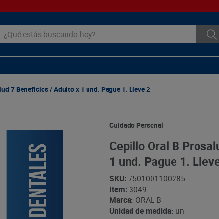
ué estás buscando hoy?
lud 7 Beneficios / Adulto x 1 und. Pague 1. Lleve 2
Cuidado Personal
Cepillo Oral B Prosal
1 und. Pague 1. Llev
SKU
:
7501001100285
Item
:
3049
Marca:
ORAL B
Unidad de medida:
un