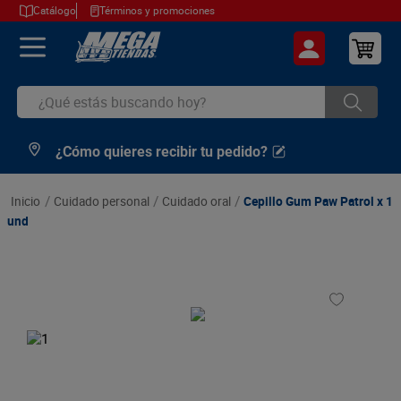
Catálogo
Términos y promociones
¿Qué estás buscando hoy?
¿Cómo quieres recibir tu pedido?
TÉRMINOS MÁS BUSCADOS
1
.
cerveza
cuidado personal
cuidado oral
Cepillo Gum Paw Patrol x 1
2
.
arroz
und
3
.
leche
4
.
cafe
5
.
aceite
6
.
azucar
7
.
huevos