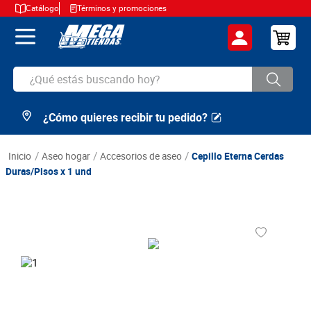
Catálogo
Términos y promociones
¿Qué estás buscando hoy?
¿Cómo quieres recibir tu pedido?
TÉRMINOS MÁS BUSCADOS
1
.
cerveza
aseo hogar
accesorios de aseo
Cepillo Eterna Cerdas
2
.
arroz
Duras/Pisos x 1 und
3
.
leche
4
.
cafe
5
.
aceite
6
.
azucar
7
.
huevos