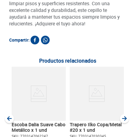
limpiar pisos y superficies resistentes. Con una
excelente calidad y durabilidad, este cepillo te
ayudará a mantener tus espacios siempre limpios y
relucientes. ¡Adquiere el tuyo ahora!
Compartir:
Productos relacionados
Cepi
Dur
SKU :
Item
:
Unida
Escoba Dalia Suave Cabo
Trapero Ilko Copa/Metal
Metálico x 1 und
#20 x 1 und
SKU :
7703147062247
SKU :
7703147030345