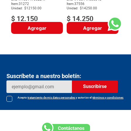
Item
:
31272
Item
:
37556
$
Unidad:
$12150.00
Unidad:
$14250.00
$
12
.
150
$
14
.
250
Agregar
Agregar
Suscríbete a nuestro boletín:
Suscribirse
Acepto
tratamiento de mis datos personales
y autorizo el
términos y condiciones