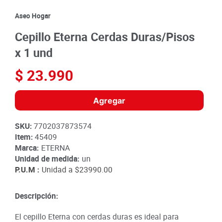
8
.
detergente
Aseo Hogar
9
.
queso
Cepillo Eterna Cerdas Duras/Pisos
10
.
papa
x 1 und
$
23
.
990
Agregar
SKU
:
7702037873574
Item
:
45409
Marca:
ETERNA
Unidad de medida:
un
P.U.M :
Unidad a
$23990.00
Descripción:
El cepillo Eterna con cerdas duras es ideal para