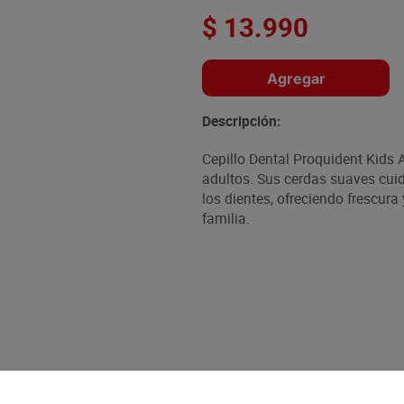
$
13
.
990
Agregar
Descripción:
Cepillo Dental Proquident Kids A
adultos. Sus cerdas suaves cui
los dientes, ofreciendo frescura
familia.