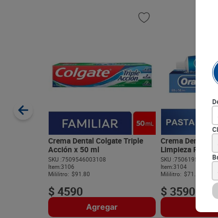
D
C
Crema Dental Colgate Triple
Crema Dental Or
Acción x 50 ml
Limpieza Profun
B
SKU :
7509546003108
SKU :
750619516711
Item
:
3106
Item
:
3104
Mililitro:
$91.80
Mililitro:
$71.80
$
4590
$
3590
Agregar
Agre