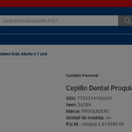
ué estás buscando hoy?
uident Kids Adulto x 1 und
Cuidado Personal
Cepillo Dental Proqui
SKU
:
7702314180609
Item
:
36284
Marca:
PROQUIDENT
Unidad de medida:
un
P.U.M :
Unidad a
$13990.00