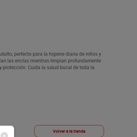
dulto, perfecto para la higiene diaria de niños y
dan las encías mientras limpian profundamente
 y protección. Cuida la salud bucal de toda la
Volver a la tienda