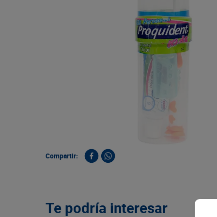
9
.
queso
10
.
papa
Compartir:
Te podría interesar