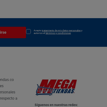
Acepto
tratamiento de mis datos personales
y
irse
autorizo el
términos y condiciones
endas.co
les
personales
respecto a
Síguenos en nuestras redes: