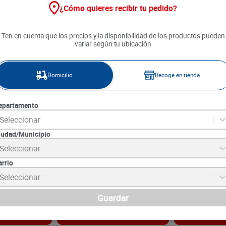
¿Cómo quieres recibir tu pedido?
Ten en cuenta que los precios y la disponibilidad de los productos pueden
variar según tu ubicación
Domicilio
Recoge en tienda
epartamento
Seleccionar
iudad/Municipio
al B Complete
Cepillo Gum Paw Patrol x 1
Crema Dental C
Seleccionar
da x 50 ml
und
Carbón Preven
ml
arrio
3
SKU :
70942004817
SKU :
7509546683
Item
:
69938
Item
:
61047
Seleccionar
Unidad:
$6590.00
Mililitro:
$183.33
$
6590
$
13
.
750
Guardar
gar
Agregar
Ag