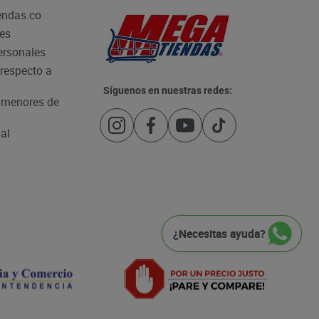
endas.co
les
personales
respecto a
Síguenos en nuestras redes:
e menores de
al
¿Necesitas ayuda?