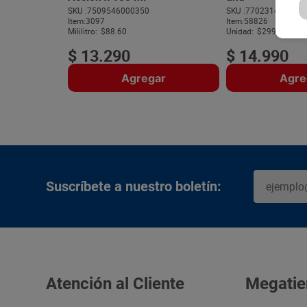
SKU :
7509546000350
SKU :
770231445130
Item
:
3097
Item
:
58826
Mililitro:
$88.60
Unidad:
$2998.00
$
13
.
290
$
14
.
990
Agregar
Agre
Suscríbete a nuestro boletín:
Atención al Cliente
Megatie