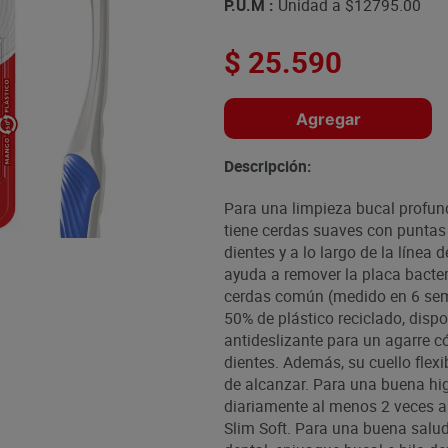
P.U.M :
Unidad a
$12795.00
$
25
.
590
Agregar
Descripción:
Para una limpieza bucal profund
tiene cerdas suaves con puntas 
dientes y a lo largo de la línea
ayuda a remover la placa bacter
cerdas común (medido en 6 se
50% de plástico reciclado, dispo
antideslizante para un agarre c
dientes. Además, su cuello flexi
de alcanzar. Para una buena hig
diariamente al menos 2 veces al
Slim Soft. Para una buena sal