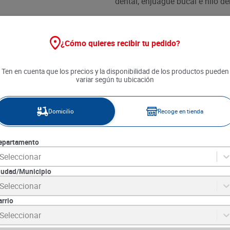
dental, enjuague bucal e hilo de
¿Cómo quieres recibir tu pedido?
Ten en cuenta que los precios y la disponibilidad de los productos pueden
variar según tu ubicación
Domicilio
Recoge en tienda
epartamento
Seleccionar
iudad/Municipio
Seleccionar
arrio
Seleccionar
nt Adulto x 5
Cepillo Dental Oral B 123
Crema Dental 
Ondulado Adulto x 1 und
150 ml