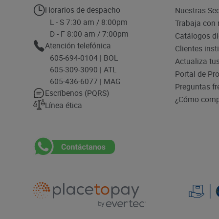
Horarios de despacho
Nuestras Se
L - S 7:30 am / 8:00pm
Trabaja con 
D - F 8:00 am / 7:00pm
Catálogos di
Atención telefónica
Clientes inst
605-694-0104 | BOL
Actualiza tu
605-309-3090 | ATL
Portal de Pr
605-436-6077 | MAG
Preguntas fr
Escríbenos (PQRS)
¿Cómo compr
Línea ética