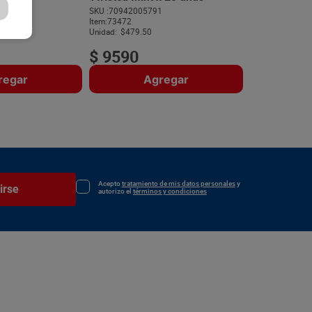
153
SKU :
70942005791
$
23
.
99
Item
:
73472
Unidad:
$479.50
$
9590
regar
Agregar
A
Acepto
tratamiento de mis datos personales
y
irse
autorizo el
términos y condiciones