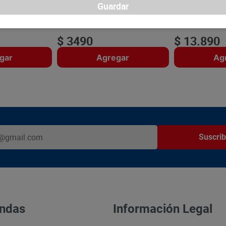
Guardar
3
SKU :
3014260833176
SKU :
7509546652
Item
:
47802
Item
:
47903
Unidad:
$3490.00
Mililitro:
$92.60
$
3490
$
13
.
890
gar
Agregar
Ag
Suscrib
ndas
Información Legal