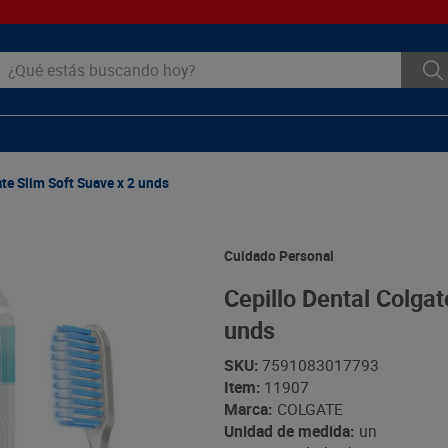
ué estás buscando hoy?
ate Slim Soft Suave x 2 unds
Cuidado Personal
Cepillo Dental Colgat
unds
SKU
:
7591083017793
Item
:
11907
Marca:
COLGATE
Unidad de medida:
un