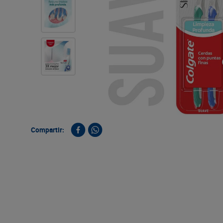
9
.
queso
10
.
papa
Compartir: