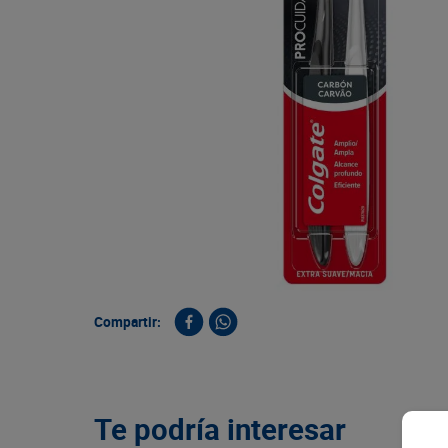
9
.
queso
10
.
papa
Compartir:
Te podría interesar