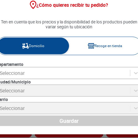
¿Cómo quieres recibir tu pedido?
Ten en cuenta que los precios y la disponibilidad de los productos pueden
variar según tu ubicación
Domicilio
Recoge en tienda
epartamento
Seleccionar
iudad/Municipio
al B 100% 3
Cepillo Dental Oral B Kids
Cepillo Colgat
Seleccionar
u
Mickey T Burbuja x 1 und
Crema Colgate 
arrio
5
SKU :
3014260019723
SKU :
7509546703
Item
:
12740
Item
:
73834
Seleccionar
Unidad:
$5590.00
Unidad:
$24290.0
$
5590
$
24
.
290
Guardar
gar
Agregar
Ag