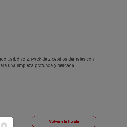
ado Carbón x 2: Pack de 2 cepillos dentales con
ara una limpieza profunda y delicada.
Volver a la tienda