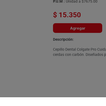
P.U.M :
Unidad a
$7675.00
$
15
.
350
Agregar
Descripción:
Cepillo Dental Colgate Pro Cuid
cerdas con carbón. Diseñados p