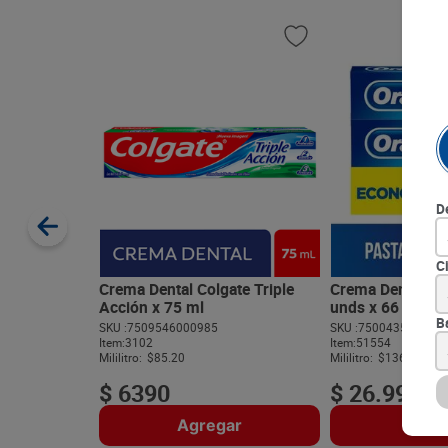
D
C
Crema Dental Colgate Triple
Crema Dental Or
Acción x 75 ml
unds x 66 ml c/
B
SKU :
7509546000985
SKU :
750043518037
Item
:
3102
Item
:
51554
Mililitro:
$85.20
Mililitro:
$136.31
$
6390
$
26
.
990
Agregar
Agre