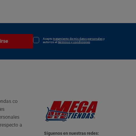
Acepto
tratamiento de mis datos personales
y
irse
autorizo el
términos y condiciones
endas.co
les
personales
respecto a
Síguenos en nuestras redes: