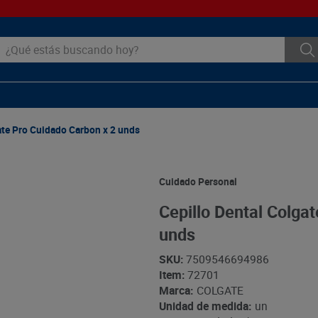
ué estás buscando hoy?
ate Pro Cuidado Carbon x 2 unds
Cuidado Personal
Cepillo Dental Colga
unds
SKU
:
7509546694986
Item
:
72701
Marca:
COLGATE
Unidad de medida:
un