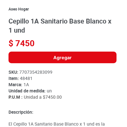
8
.
detergente
Aseo Hogar
9
.
queso
Cepillo 1A Sanitario Base Blanco x
10
.
papa
1 und
$
7450
Agregar
SKU
:
7707354283099
Item
:
48481
Marca:
1A
Unidad de medida:
un
P.U.M :
Unidad a
$7450.00
Descripción:
El Cepillo 1A Sanitario Base Blanco x 1 und es la