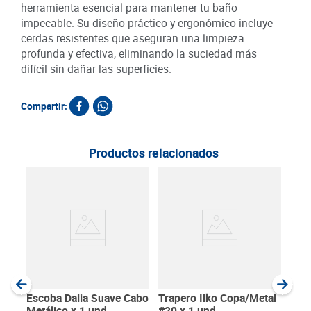
herramienta esencial para mantener tu baño
impecable. Su diseño práctico y ergonómico incluye
cerdas resistentes que aseguran una limpieza
profunda y efectiva, eliminando la suciedad más
difícil sin dañar las superficies.
Compartir:
Productos relacionados
Cepi
Dur
SKU :
Item
:
Unida
Escoba Dalia Suave Cabo
Trapero Ilko Copa/Metal
Metálico x 1 und
#20 x 1 und