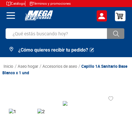
Catálogo
Términos y promociones
¿Qué estás buscando hoy?
¿Cómo quieres recibir tu pedido?
TÉRMINOS MÁS BUSCADOS
1
.
cerveza
aseo hogar
accesorios de aseo
Cepillo 1A Sanitario Base
2
.
arroz
Blanco x 1 und
3
.
leche
4
.
cafe
5
.
aceite
6
.
azucar
7
.
huevos