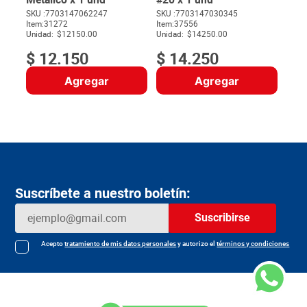
SKU :
7703147062247
SKU :
7703147030345
Item
:
31272
Item
:
37556
$
Unidad:
$12150.00
Unidad:
$14250.00
$
12
.
150
$
14
.
250
Agregar
Agregar
Suscríbete a nuestro boletín:
Suscribirse
Acepto
tratamiento de mis datos personales
y autorizo el
términos y condiciones