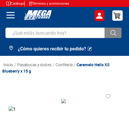
Catálogo
Términos y promociones
¿Qué estás buscando hoy?
¿Cómo quieres recibir tu pedido?
TÉRMINOS MÁS BUSCADOS
1
.
cerveza
pasabocas y dulces
confitería
Caramelo Halls XS
2
.
arroz
Blueberry x 15 g
3
.
leche
4
.
cafe
5
.
aceite
6
.
azucar
7
.
huevos