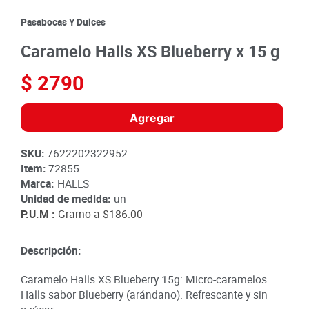
8
.
detergente
Pasabocas Y Dulces
9
.
queso
Caramelo Halls XS Blueberry x 15 g
10
.
papa
$
2790
Agregar
SKU
:
7622202322952
Item
:
72855
Marca:
HALLS
Unidad de medida:
un
P.U.M :
Gramo a
$186.00
Descripción:
Caramelo Halls XS Blueberry 15g: Micro-caramelos
Halls sabor Blueberry (arándano). Refrescante y sin