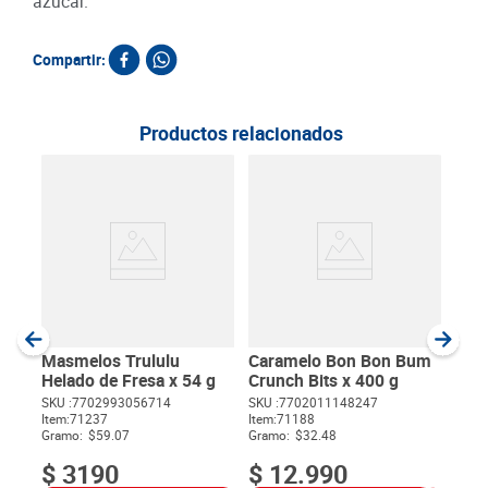
azúcar.
Compartir:
Productos relacionados
Sup
120
SKU :
Item
:
Gram
Masmelos Trululu
Caramelo Bon Bon Bum
Helado de Fresa x 54 g
Crunch Bits x 400 g
SKU :
7702993056714
SKU :
7702011148247
Item
:
71237
Item
:
71188
$
Gramo:
$59.07
Gramo:
$32.48
$
3190
$
12
.
990