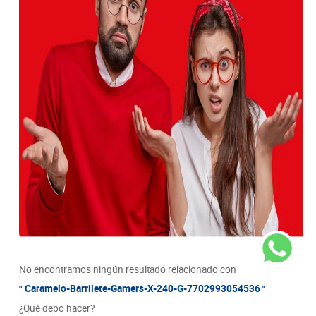
8
.
detergente
Seleccionar
9
.
queso
Ciudad/Municipio
10
.
papa
Seleccionar
Barrio
Seleccionar
No encontramos ningún resultado relacionado con
Caramelo-Barrilete-Gamers-X-240-G-7702993054536
¿Qué debo hacer?