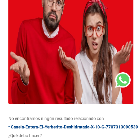
8
.
detergente
9
.
queso
10
.
papa
No encontramos ningún resultado relacionado con
Canela-Entera-El-Yerberito-Deshidratada-X-10-G-7707313090539
¿Qué debo hacer?