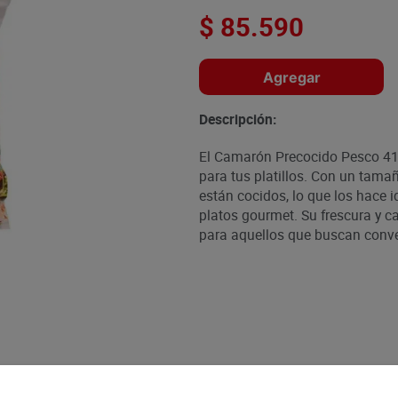
$
85
.
590
Agregar
Descripción:
El Camarón Precocido Pesco 41/
para tus platillos. Con un tama
están cocidos, lo que los hace i
platos gourmet. Su frescura y c
para aquellos que buscan conven