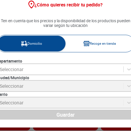
¿Cómo quieres recibir tu pedido?
Ten en cuenta que los precios y la disponibilidad de los productos pueden
variar según tu ubicación
Domicilio
Recoge en tienda
epartamento
Seleccionar
iudad/Municipio
 500 g
Cazuela de Mariscos
Tilapia Pietran
Seleccionar
Pesqueros x 400 g
arrio
SKU :
7709836507884
SKU :
7701101361
Item
:
70847
Item
:
64066
Seleccionar
Gramo:
$16.13
Gramo:
$57.63
$
6450
$
17
.
290
Guardar
gar
Agregar
Ag