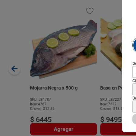
D
C
Mojarra Negra x 500 g
Basa en Posta x
B
SKU :
LB4787
SKU :
LB7227
Item
:
4787
Item
:
7227
Gramo:
$12.89
Gramo:
$18.99
$
6445
$
9495
Agregar
Agre