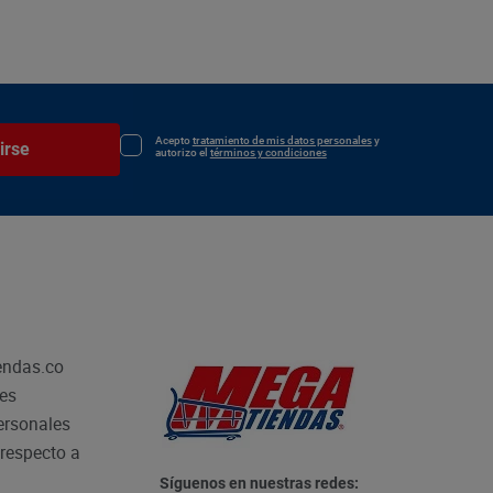
Acepto
tratamiento de mis datos personales
y
irse
autorizo el
términos y condiciones
endas.co
les
personales
respecto a
Síguenos en nuestras redes: