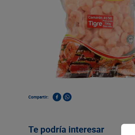
9
.
queso
10
.
papa
Compartir:
Te podría interesar