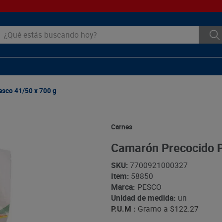
ué estás buscando hoy?
sco 41/50 x 700 g
Carnes
Camarón Precocido P
SKU
:
7700921000327
Item
:
58850
Marca:
PESCO
Unidad de medida:
un
P.U.M :
Gramo a
$122.27