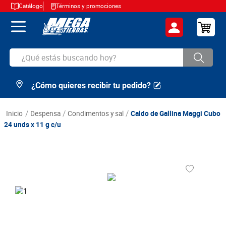
Catálogo
Términos y promociones
¿Qué estás buscando hoy?
¿Cómo quieres recibir tu pedido?
TÉRMINOS MÁS BUSCADOS
1
.
cerveza
despensa
condimentos y sal
Caldo de Gallina Maggi Cubo
2
.
arroz
24 unds x 11 g c/u
3
.
leche
4
.
cafe
5
.
aceite
6
.
azucar
7
.
huevos