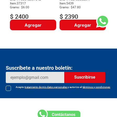
Item
:
37317
Item
:
5439
$
Gramo:
$6.00
Gramo:
$47.80
$
2400
$
2390
Agregar
Agregar
Suscríbete a nuestro boletín:
Suscribirse
Acepto
tratamiento de mis datos personales
y autorizo el
términos y condiciones