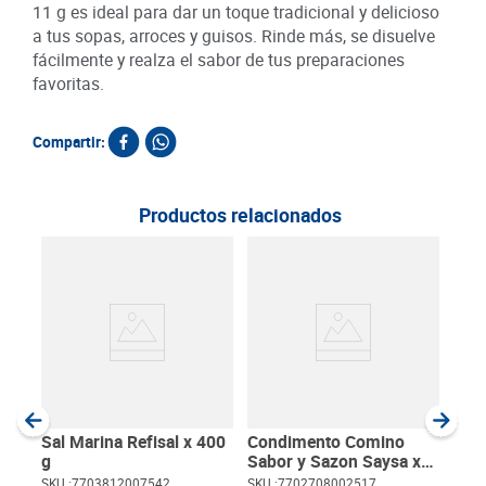
11 g es ideal para dar un toque tradicional y delicioso
a tus sopas, arroces y guisos. Rinde más, se disuelve
fácilmente y realza el sabor de tus preparaciones
favoritas.
Compartir:
Productos relacionados
Con
Olo
SKU :
Item
:
Gram
Sal Marina Refisal x 400
Condimento Comino
g
Sabor y Sazon Saysa x
50 g
SKU :
7703812007542
SKU :
7702708002517