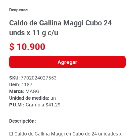
8
.
detergente
Despensa
9
.
queso
Caldo de Gallina Maggi Cubo 24
10
.
papa
unds x 11 g c/u
$
10
.
900
Agregar
SKU
:
7702024027553
Item
:
1187
Marca:
MAGGI
Unidad de medida:
un
P.U.M :
Gramo a
$41.29
Descripción:
El Caldo de Gallina Maggi en Cubo de 24 unidades x