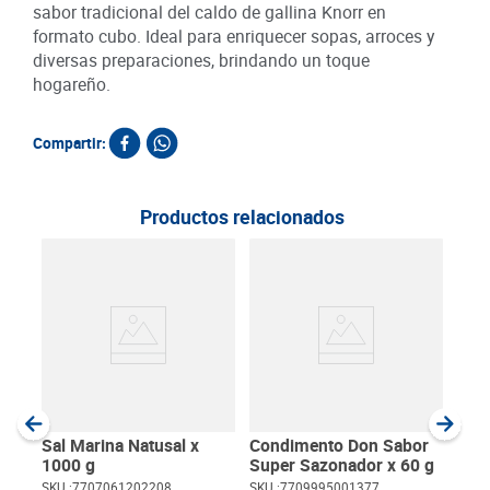
sabor tradicional del caldo de gallina Knorr en
formato cubo. Ideal para enriquecer sopas, arroces y
diversas preparaciones, brindando un toque
hogareño.
Compartir:
Productos relacionados
Con
Sab
50 
SKU :
Item
:
Gram
Sal Marina Natusal x
Condimento Don Sabor
1000 g
Super Sazonador x 60 g
SKU :
7707061202208
SKU :
7709995001377