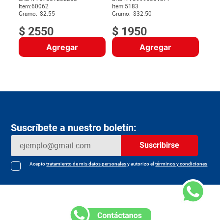
Item
:
60062
Item
:
5183
$
Gramo:
$2.55
Gramo:
$32.50
$
2550
$
1950
Agregar
Agregar
Suscríbete a nuestro boletín:
Suscribirse
Acepto
tratamiento de mis datos personales
y autorizo el
términos y condiciones