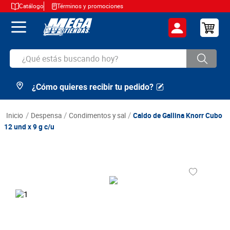
Catálogo
Términos y promociones
¿Qué estás buscando hoy?
¿Cómo quieres recibir tu pedido?
TÉRMINOS MÁS BUSCADOS
1
.
cerveza
despensa
condimentos y sal
Caldo de Gallina Knorr Cubo
2
.
arroz
12 und x 9 g c/u
3
.
leche
4
.
cafe
5
.
aceite
6
.
azucar
7
.
huevos