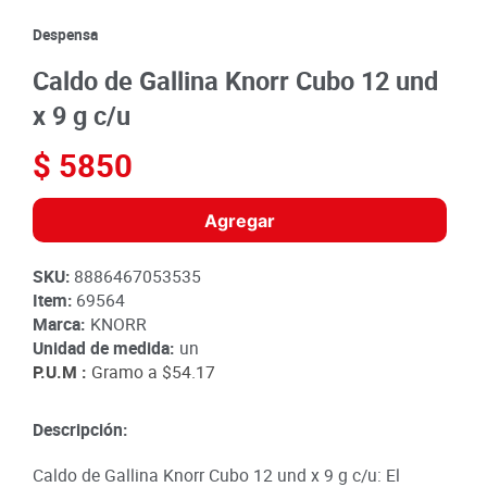
8
.
detergente
Despensa
9
.
queso
Caldo de Gallina Knorr Cubo 12 und
10
.
papa
x 9 g c/u
$
5850
Agregar
SKU
:
8886467053535
Item
:
69564
Marca:
KNORR
Unidad de medida:
un
P.U.M :
Gramo a
$54.17
Descripción:
Caldo de Gallina Knorr Cubo 12 und x 9 g c/u: El