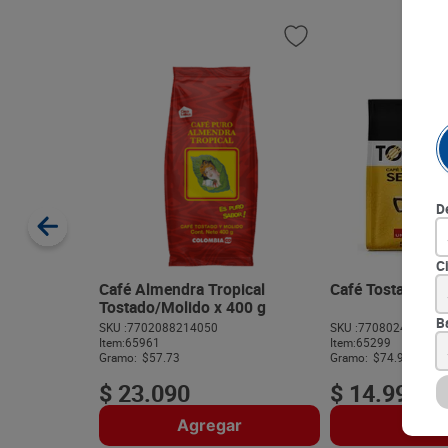
D
C
Café Almendra Tropical
Café Tostao Sele
Tostado/Molido x 400 g
B
SKU :
7702088214050
SKU :
770802420475
Item
:
65961
Item
:
65299
Gramo:
$57.73
Gramo:
$74.95
$
23
.
090
$
14
.
990
Agregar
Agre