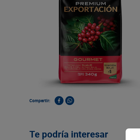
9
.
queso
10
.
papa
Compartir:
Te podría interesar