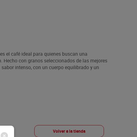
es el café ideal para quienes buscan una
m. Hecho con granos seleccionados de las mejores
 sabor intenso, con un cuerpo equilibrado y un
Volver a la tienda