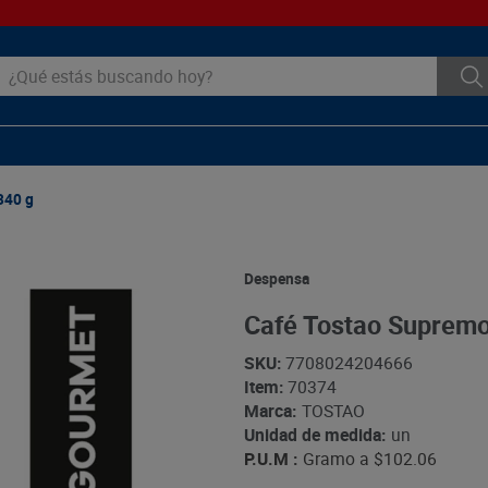
ué estás buscando hoy?
340 g
Despensa
Café Tostao Supremo
SKU
:
7708024204666
Item
:
70374
Marca:
TOSTAO
Unidad de medida:
un
P.U.M :
Gramo a
$102.06