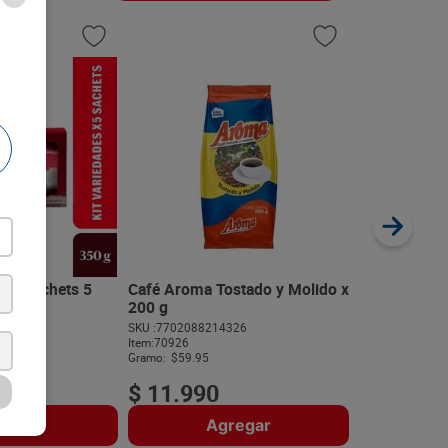
Café Quindí
454 g
SKU :
77027282
Item
:
61993
Gramo:
$99.98
dez Sachets 5
Café Aroma Tostado y Molido x
u
200 g
103
SKU :
7702088214326
$
45
.
39
Item
:
70926
Gramo:
$59.95
$
11
.
990
regar
Agregar
A