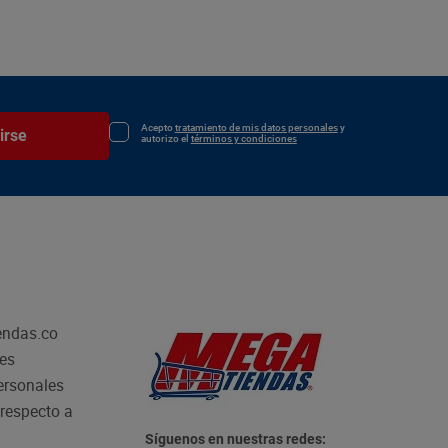
Acepto
tratamiento de mis datos personales
y
irse
autorizo el
términos y condiciones
endas.co
les
personales
respecto a
Síguenos en nuestras redes: