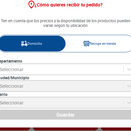
¿Cómo quieres recibir tu pedido?
Ten en cuenta que los precios y la disponibilidad de los productos pueden
variar según tu ubicación
Domicilio
Recoge en tienda
epartamento
Seleccionar
iudad/Municipio
cto x 200 g
Café Matiz Baileys Tiramisu x
Café Juan Val
Seleccionar
240 g
unds x 70 g c/
arrio
8
SKU :
7702032120550
SKU :
7701362004
Item
:
73935
Item
:
71874
Seleccionar
Gramo:
$124.58
Gramo:
$144.43
$
29
.
900
$
50
.
550
Guardar
gar
Agregar
Ag