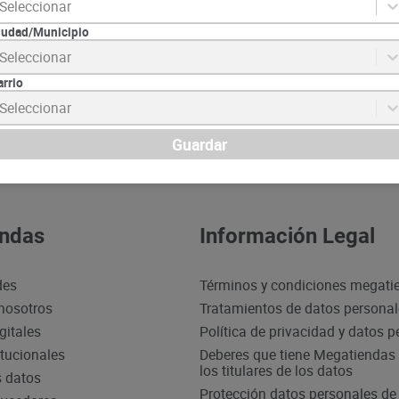
Seleccionar
iudad/Municipio
Seleccionar
arrio
Seleccionar
sico x 160 g
Café Colcafe Cappuccino
Café Quindío 
Guardar
Copelia x 180 g
g
SKU :
SKU :
Item
:
74369
Item
:
72681
Gramo:
$88.28
Gramo:
$147.16
$
15
.
890
$
36
.
790
gar
Agregar
Ag