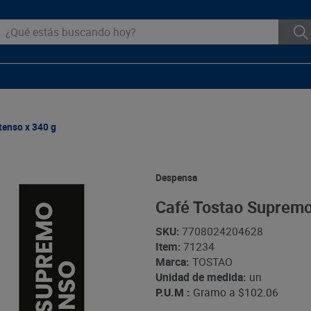
ué estás buscando hoy?
tenso x 340 g
Despensa
Café Tostao Supremo
SKU
:
7708024204628
Item
:
71234
Marca:
TOSTAO
Unidad de medida:
un
P.U.M :
Gramo a
$102.06