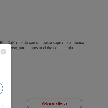
0g: Café molido con un tueste supremo e intenso.
 delicioso, para empezar el día con energía.
Volver a la tienda