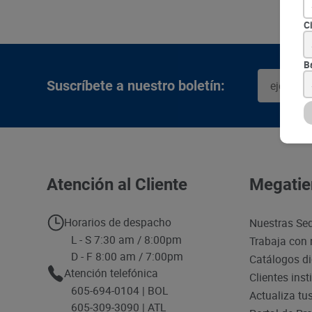
C
B
Café Buendia Clá
SKU :
Item
:
73712
Gramo:
$221.19
Café Aroma Soluble x 45 g
SKU :
$
35
.
390
Item
:
64352
Gramo:
$208.67
$
9390
Agregar
Agre