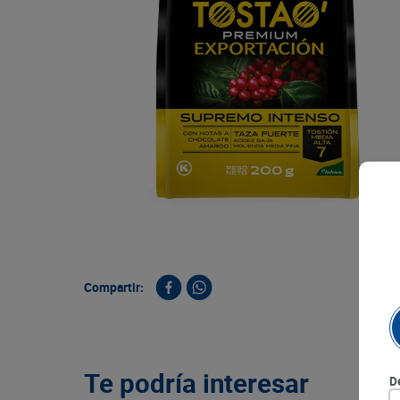
10
.
papa
Compartir:
Te podría interesar
D