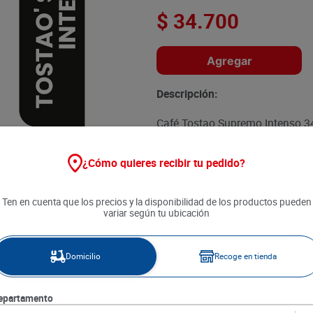
$
34
.
700
Agregar
Descripción:
Café Tostao Supremo Intenso 34
Sabor fuerte, aroma cautivador y
¿Cómo quieres recibir tu pedido?
Ten en cuenta que los precios y la disponibilidad de los productos pueden
variar según tu ubicación
Domicilio
Recoge en tienda
epartamento