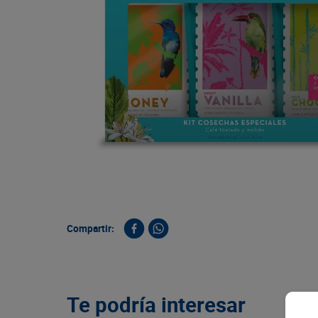
9
.
queso
10
.
papa
Compartir:
Te podría interesar