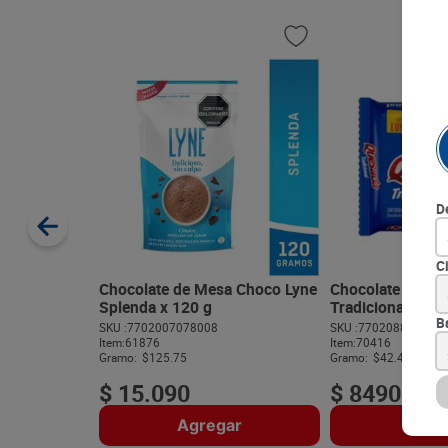
D
C
Chocolate de Mesa Choco Lyne
Chocolate de M
Splenda x 120 g
Tradicional con 
B
SKU :
7702007078008
SKU :
770208821476
Item
:
61876
Item
:
70416
Gramo:
$125.75
Gramo:
$42.45
$
15
.
090
$
8490
Agregar
Agre