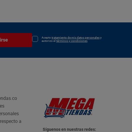
Acepto
tratamiento de mis datos personales
y
irse
autorizo el
términos y condiciones
endas.co
les
personales
respecto a
Síguenos en nuestras redes: