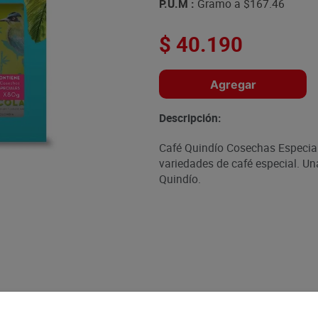
P.U.M :
Gramo a
$167.46
$
40
.
190
Agregar
Descripción:
Café Quindío Cosechas Especiale
variedades de café especial. Una
Quindío.