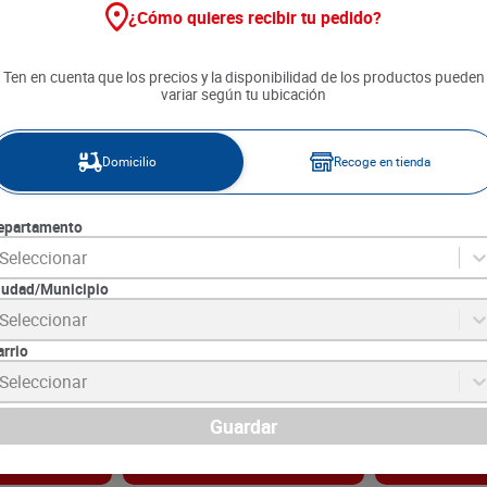
¿Cómo quieres recibir tu pedido?
Ten en cuenta que los precios y la disponibilidad de los productos pueden
variar según tu ubicación
Domicilio
Recoge en tienda
epartamento
Seleccionar
iudad/Municipio
esa Quesada
Café Granulado NesCafé
Café Juan Vald
Seleccionar
Azúcar x 200 g
Tradición x 170 g
g
arrio
0
SKU :
7702024005803
SKU :
7707280883
Item
:
521
Item
:
36539
Seleccionar
Gramo:
$188.18
Gramo:
$141.15
$
31
.
990
$
47
.
990
Guardar
gar
Agregar
Ag