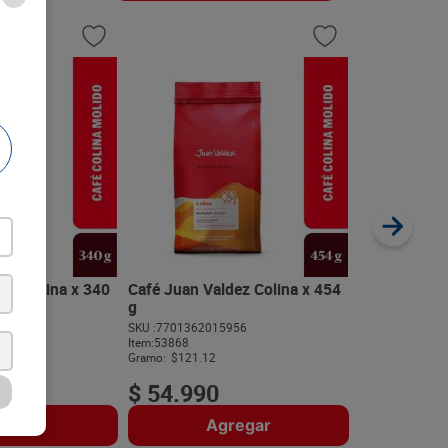
Café Instan
SKU :
77071996
Item
:
488
Gramo:
$209.41
ez Colina x 340
Café Juan Valdez Colina x 454
g
783
SKU :
7701362015956
$
17
.
80
Item
:
53868
Gramo:
$121.12
$
54
.
990
regar
Agregar
A