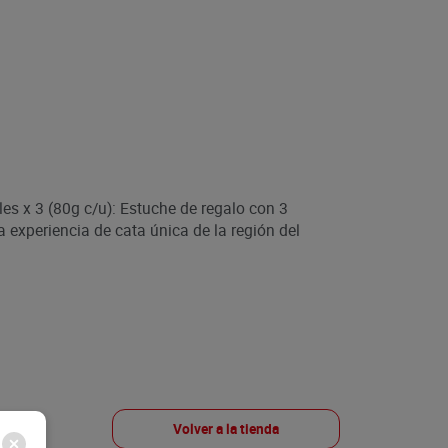
s x 3 (80g c/u): Estuche de regalo con 3
 experiencia de cata única de la región del
Volver a la tienda