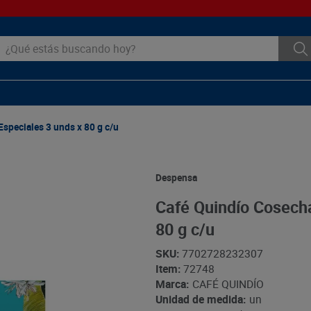
ué estás buscando hoy?
speciales 3 unds x 80 g c/u
Despensa
Café Quindío Cosecha
80 g c/u
SKU
:
7702728232307
Item
:
72748
Marca:
CAFÉ QUINDÍO
Unidad de medida:
un