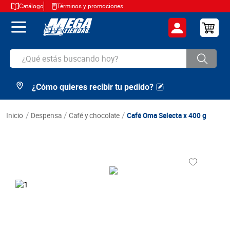
Catálogo
Términos y promociones
¿Qué estás buscando hoy?
¿Cómo quieres recibir tu pedido?
TÉRMINOS MÁS BUSCADOS
1
.
cerveza
despensa
café y chocolate
Café Oma Selecta x 400 g
2
.
arroz
3
.
leche
4
.
cafe
5
.
aceite
6
.
azucar
7
.
huevos