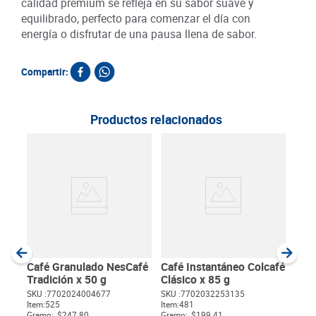
calidad premium se refleja en su sabor suave y
equilibrado, perfecto para comenzar el día con
energía o disfrutar de una pausa llena de sabor.
Compartir:
Productos relacionados
Café
Vain
SKU :
Item
:
Gram
Café Granulado NesCafé
Café Instantáneo Colcafé
Tradición x 50 g
Clásico x 85 g
SKU :
7702024004677
SKU :
7702032253135
Item
:
525
Item
:
481
$
Gramo:
$247.80
Gramo:
$199.41