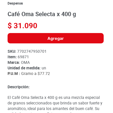
8
.
detergente
Despensa
9
.
queso
Café Oma Selecta x 400 g
10
.
papa
$
31
.
090
Agregar
SKU
:
7702747950701
Item
:
69871
Marca:
OMA
Unidad de medida:
un
P.U.M :
Gramo a
$77.72
Descripción:
El Café Oma Selecta x 400 g es una mezcla especial
de granos seleccionados que brinda un sabor fuerte y
aromático, ideal para los amantes del buen café. Su