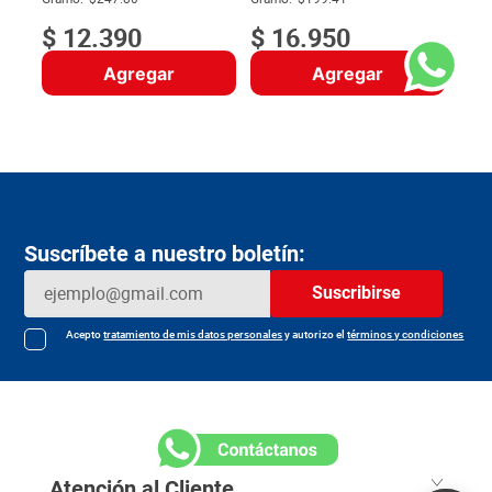
$
12
.
390
$
16
.
950
Agregar
Agregar
Suscríbete a nuestro boletín:
Suscribirse
Acepto
tratamiento de mis datos personales
y autorizo el
términos y condiciones
Atención al Cliente