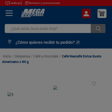
Catálogo
Términos y promociones
¿Qué estás buscando hoy?
¿Cómo quieres recibir tu pedido?
TÉRMINOS MÁS BUSCADOS
1
.
cerveza
despensa
café y chocolate
Café Nescafé Dolce Gusto
2
.
arroz
Americano x 80 g
3
.
leche
4
.
cafe
5
.
aceite
6
.
azucar
7
.
huevos