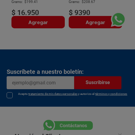
$
Gramo:
$199.41
Gramo:
$208.67
$
16
.
950
$
9390
Agregar
Agregar
Suscríbete a nuestro boletín:
Suscribirse
Acepto
tratamiento de mis datos personales
y autorizo el
términos y condiciones