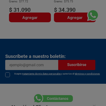
$
Gramo:
$77.72
Gramo:
$75.75
$
31
.
090
$
34
.
390
Agregar
Agregar
Suscríbete a nuestro boletín:
Suscribirse
Acepto
tratamiento de mis datos personales
y autorizo el
términos y condiciones