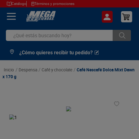
Catálogo
Términos y promociones
¿Qué estás buscando hoy?
¿Cómo quieres recibir tu pedido?
TÉRMINOS MÁS BUSCADOS
1
.
cerveza
despensa
café y chocolate
Café Nescafé Dolca Mixt Dawn
2
.
arroz
x 170 g
3
.
leche
4
.
cafe
5
.
aceite
6
.
azucar
7
.
huevos