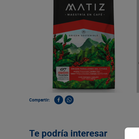
9
.
queso
10
.
papa
Compartir:
Te podría interesar