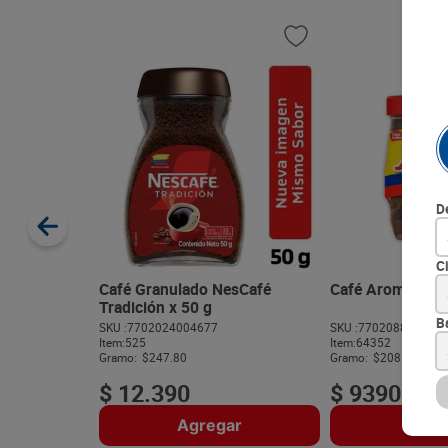
D
C
Café Granulado NesCafé
Café Aroma Solu
Tradición x 50 g
B
SKU :
7702024004677
SKU :
770208821293
Item
:
525
Item
:
64352
Gramo:
$247.80
Gramo:
$208.67
$
12
.
390
$
9390
Agregar
Agre