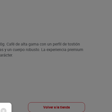
0g. Café de alta gama con un perfil de tostión
sas y un cuerpo robusto. La experiencia premium
arácter.
Volver a la tienda