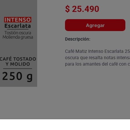
$
25
.
490
Agregar
Descripción:
Café Matiz Intenso Escarlata 25
oscura que resalta notas inten
para los amantes del café con c