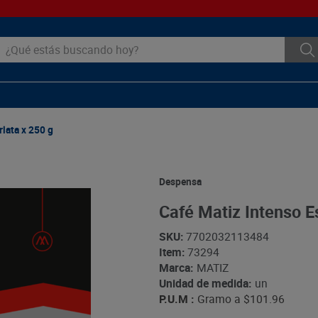
ué estás buscando hoy?
lata x 250 g
Despensa
Café Matiz Intenso E
SKU
:
7702032113484
Item
:
73294
Marca:
MATIZ
Unidad de medida:
un
P.U.M :
Gramo a
$101.96