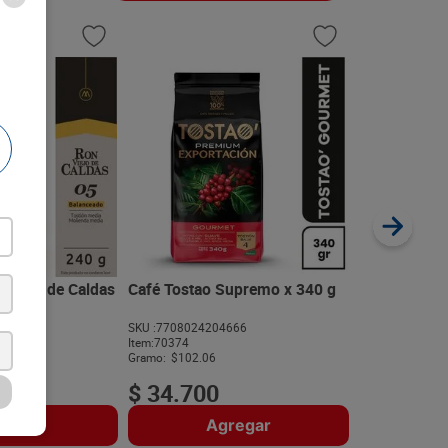
Café Molido 
340 g
SKU :
77020321
Item
:
40750
Gramo:
$100.26
 Viejo de Caldas
Café Tostao Supremo x 340 g
277
SKU :
7708024204666
$
34
.
09
Item
:
70374
N
Gramo:
$102.06
$
34
.
700
regar
Agregar
A