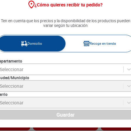
¿Cómo quieres recibir tu pedido?
Ten en cuenta que los precios y la disponibilidad de los productos pueden
variar según tu ubicación
Domicilio
Recoge en tienda
epartamento
Seleccionar
iudad/Municipio
ble x 45 g
Chocolate de Mesa Quesada
Café Matiz Ron
Seleccionar
Tradicional con Azúcar x 200 g
x 240 g
arrio
3
SKU :
7702088214760
SKU :
7702032120
Item
:
70416
Item
:
72576
Seleccionar
Gramo:
$42.45
Gramo,Gramo:
$Na
$
8490
$
31
.
100
Guardar
gar
Agregar
Ag