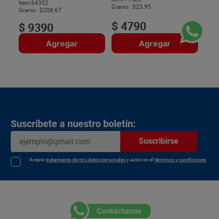
$
Item
:
64352
Gramo:
$23.95
Gramo:
$208.67
$
4790
$
9390
Agregar
Agregar
Suscríbete a nuestro boletín:
Suscribirse
Acepto
tratamiento de mis datos personales
y autorizo el
términos y condiciones