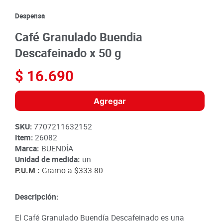
8
.
detergente
Despensa
9
.
queso
Café Granulado Buendia
10
.
papa
Descafeinado x 50 g
$
16
.
690
Agregar
SKU
:
7707211632152
Item
:
26082
Marca:
BUENDÍA
Unidad de medida:
un
P.U.M :
Gramo a
$333.80
Descripción:
El Café Granulado Buendía Descafeinado es una