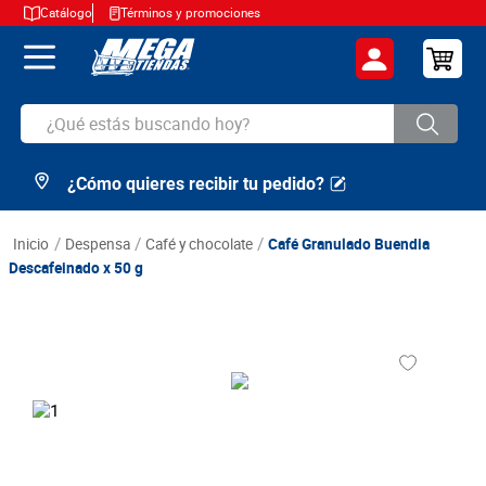
Catálogo
Términos y promociones
¿Qué estás buscando hoy?
¿Cómo quieres recibir tu pedido?
TÉRMINOS MÁS BUSCADOS
1
.
cerveza
despensa
café y chocolate
Café Granulado Buendia
2
.
arroz
Descafeinado x 50 g
3
.
leche
4
.
cafe
5
.
aceite
6
.
azucar
7
.
huevos