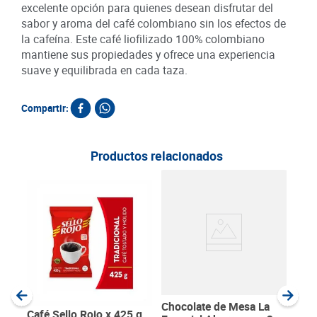
excelente opción para quienes desean disfrutar del
sabor y aroma del café colombiano sin los efectos de
la cafeína. Este café liofilizado 100% colombiano
mantiene sus propiedades y ofrece una experiencia
suave y equilibrada en cada taza.
Compartir:
Productos relacionados
Café
200
SKU :
Item
:
Gram
Chocolate de Mesa La
Café Sello Rojo x 425 g