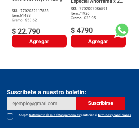
Especial Ahorrama x 200
g
SKU :
7702007086591
SKU :
7702032117833
Item
:
71926
$
Item
:
61483
Gramo:
$23.95
Gramo:
$53.62
$
4790
$
22
.
790
Agregar
Agregar
Suscríbete a nuestro boletín:
Suscribirse
Acepto
tratamiento de mis datos personales
y autorizo el
términos y condiciones