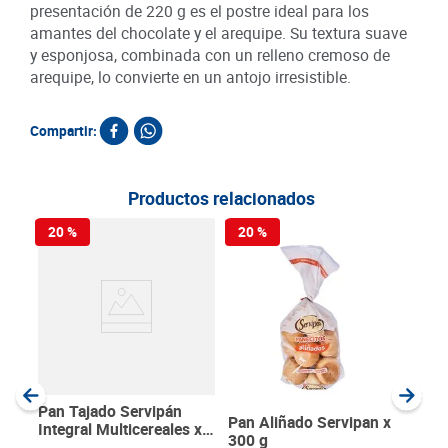
presentación de 220 g es el postre ideal para los
amantes del chocolate y el arequipe. Su textura suave
y esponjosa, combinada con un relleno cremoso de
arequipe, lo convierte en un antojo irresistible.
Compartir:
Productos relacionados
20 %
20 %
Ros
Chía
SKU :
Item
:
Gram
Pan Tajado Servipán
Pan Aliñado Servipan x
Integral Multicereales x
300 g
450 g