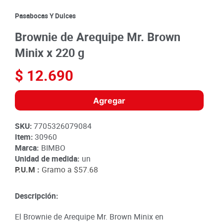
8
.
detergente
Pasabocas Y Dulces
9
.
queso
Brownie de Arequipe Mr. Brown
10
.
papa
Minix x 220 g
$
12
.
690
Agregar
SKU
:
7705326079084
Item
:
30960
Marca:
BIMBO
Unidad de medida:
un
P.U.M :
Gramo a
$57.68
Descripción:
El Brownie de Arequipe Mr. Brown Minix en