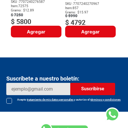
SKU :
7707240276587
SKU :
7707240270967
Item
:
72575
$
Item
:
857
Gramo:
$12.89
Gramo:
$15.97
$
7250
$
5990
$
5800
$
4792
Agregar
Agregar
Suscríbete a nuestro boletín:
Suscribirse
Acepto
tratamiento de mis datos personales
y autorizo el
términos y condiciones