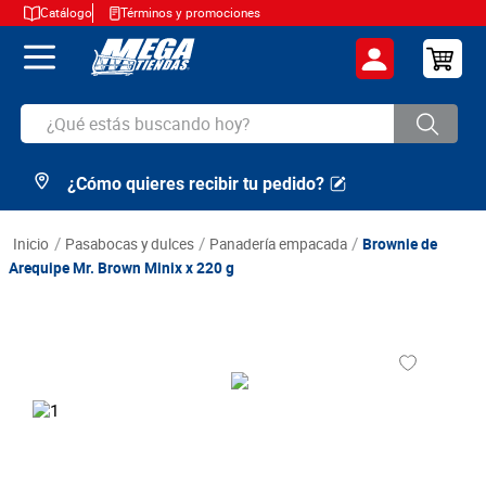
Catálogo
Términos y promociones
¿Qué estás buscando hoy?
¿Cómo quieres recibir tu pedido?
TÉRMINOS MÁS BUSCADOS
1
.
cerveza
pasabocas y dulces
panadería empacada
Brownie de
2
.
arroz
Arequipe Mr. Brown Minix x 220 g
3
.
leche
4
.
cafe
5
.
aceite
6
.
azucar
7
.
huevos