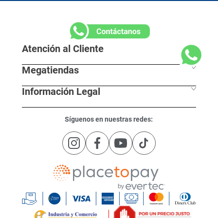
Suscríbete a nuestro boletín:
Suscribirse
Acepto
tratamiento de mis datos personales
y autorizo el
términos y condiciones
Atención al Cliente
Megatiendas
Horarios de despacho
Información Legal
L - S 7:30 am / 8:00pm