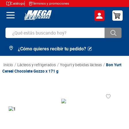
Catálogo
Términos y promociones
¿Qué estás buscando hoy?
¿Cómo quieres recibir tu pedido?
TÉRMINOS MÁS BUSCADOS
1
.
cerveza
lácteos y refrigerados
yogurt y bebidas lácteas
Bon Yurt
2
.
arroz
Cereal Chocolate Gozzo x 171 g
3
.
leche
4
.
cafe
5
.
aceite
6
.
azucar
7
.
huevos