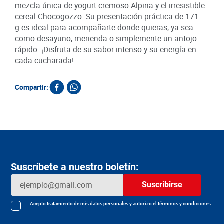
mezcla única de yogurt cremoso Alpina y el irresistible
cereal Chocogozzo. Su presentación práctica de 171
g es ideal para acompañarte donde quieras, ya sea
como desayuno, merienda o simplemente un antojo
rápido. ¡Disfruta de su sabor intenso y su energía en
cada cucharada!
Compartir:
Productos relacionados
Avena Alpina Finesse 4
Kefir Celema Mango
Beb
unds x 250 g c/u
Maracuyá x 1000 g
Fres
SKU :
SKU :
SKU :
Item
:
31787
Item
:
73566
Item
:
Gramo:
$17.59
Gramo:
$19.90
Gram
$
17
.
590
$
19
.
900
$
Agregar
Agregar