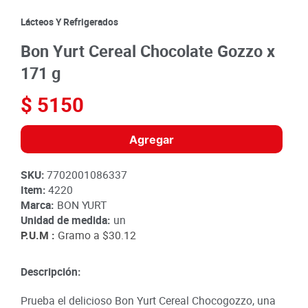
8
.
detergente
Lácteos Y Refrigerados
9
.
queso
Bon Yurt Cereal Chocolate Gozzo x
10
.
papa
171 g
$
5150
Agregar
SKU
:
7702001086337
Item
:
4220
Marca:
BON YURT
Unidad de medida:
un
P.U.M :
Gramo a
$30.12
Descripción:
Prueba el delicioso Bon Yurt Cereal Chocogozzo, una