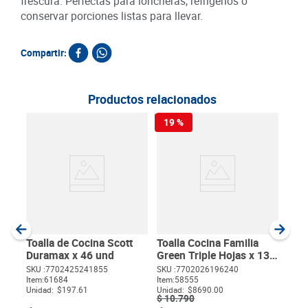
frescura. Perfectas para loncheras, refrigerios o
conservar porciones listas para llevar.
Compartir:
Productos relacionados
19 %
20
Pap
Rep
SKU :
Item
:
Metro
Toalla de Cocina Scott
Toalla Cocina Familia
Duramax x 46 und
Green Triple Hojas x 135
Hojas
SKU :
7702425241855
SKU :
7702026196240
$
94
Item
:
61684
Item
:
58555
$
Unidad:
$197.61
Unidad:
$8690.00
$
10
.
790