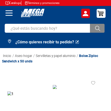
Catálogo
Términos y promociones
¿Qué estás buscando hoy?
¿Cómo quieres recibir tu pedido?
TÉRMINOS MÁS BUSCADOS
1
.
cerveza
aseo hogar
servilletas y papel aluminio
Bolsa Ziploc
2
.
arroz
Sandwich x 50 unds
3
.
leche
4
.
cafe
5
.
aceite
6
.
azucar
7
.
huevos