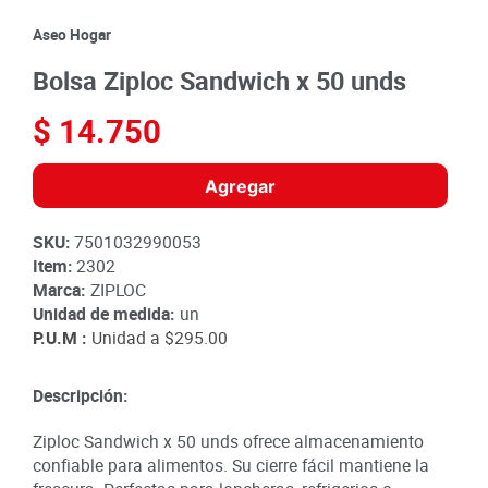
8
.
detergente
Aseo Hogar
9
.
queso
Bolsa Ziploc Sandwich x 50 unds
10
.
papa
$
14
.
750
Agregar
SKU
:
7501032990053
Item
:
2302
Marca:
ZIPLOC
Unidad de medida:
un
P.U.M :
Unidad a
$295.00
Descripción:
Ziploc Sandwich x 50 unds ofrece almacenamiento
confiable para alimentos. Su cierre fácil mantiene la