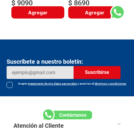
$
9090
$
8690
Agregar
Agregar
Suscríbete a nuestro boletín:
Suscribirse
Acepto
tratamiento de mis datos personales
y autorizo el
términos y condiciones
Atención al Cliente