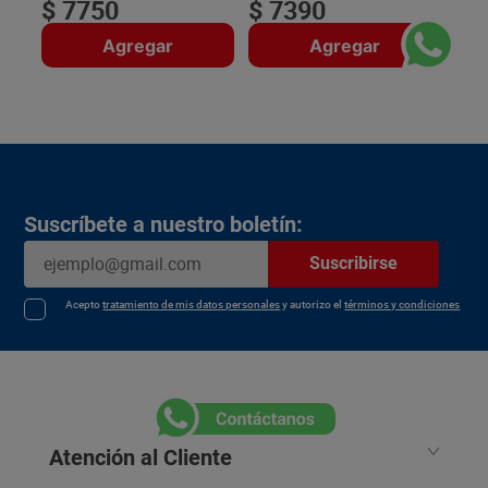
$
7750
$
7390
Agregar
Agregar
Suscríbete a nuestro boletín:
Suscribirse
Acepto
tratamiento de mis datos personales
y autorizo el
términos y condiciones
Atención al Cliente