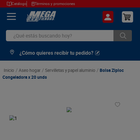
Catálogo
Términos y promociones
¿Qué estás buscando hoy?
¿Cómo quieres recibir tu pedido?
TÉRMINOS MÁS BUSCADOS
1
.
cerveza
aseo hogar
servilletas y papel aluminio
Bolsa Ziploc
2
.
arroz
Congeladora x 20 unds
3
.
leche
4
.
cafe
5
.
aceite
6
.
azucar
7
.
huevos