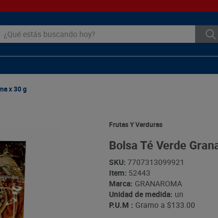
ué estás buscando hoy?
ma x 30 g
Frutas Y Verduras
Bolsa Té Verde Gran
SKU
:
7707313099921
Item
:
52443
Marca:
GRANAROMA
Unidad de medida:
un
P.U.M :
Gramo a
$133.00