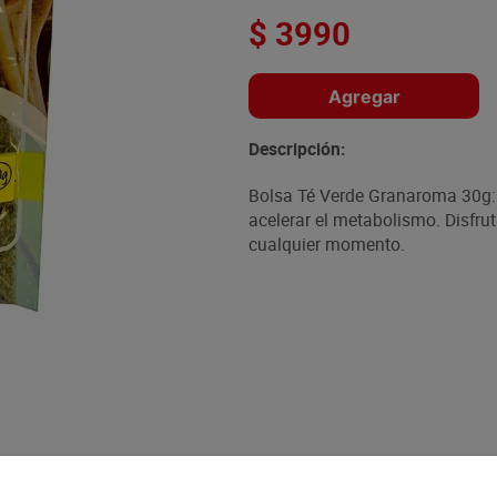
$
3990
Agregar
Descripción:
Bolsa Té Verde Granaroma 30g: T
acelerar el metabolismo. Disfru
cualquier momento.