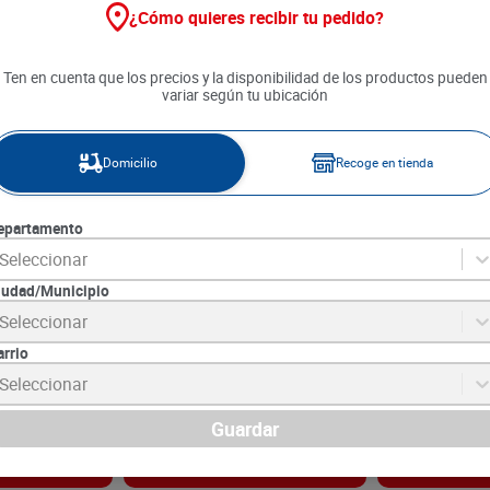
¿Cómo quieres recibir tu pedido?
Ten en cuenta que los precios y la disponibilidad de los productos pueden
variar según tu ubicación
Domicilio
Recoge en tienda
epartamento
Seleccionar
iudad/Municipio
 x 1 und
Plátano Amarillo x 1 und
Champiñón Ent
Seleccionar
arrio
SKU :
3997
SKU :
7707110100
Item
:
3997
Item
:
4118
Seleccionar
Unidad:
$1200.00
Gramo:
$35.80
$
1200
$
17
.
900
Guardar
gar
Agregar
Ag