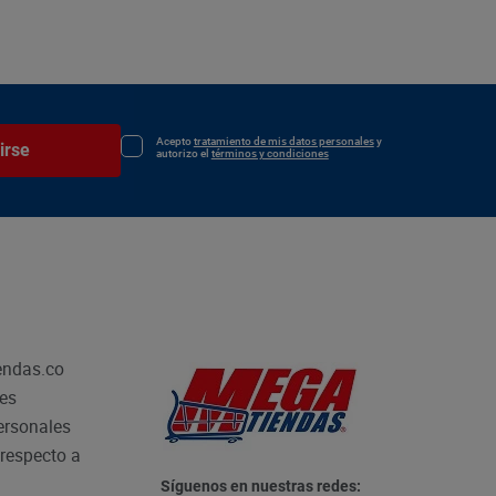
Acepto
tratamiento de mis datos personales
y
irse
autorizo el
términos y condiciones
endas.co
les
personales
respecto a
Síguenos en nuestras redes: