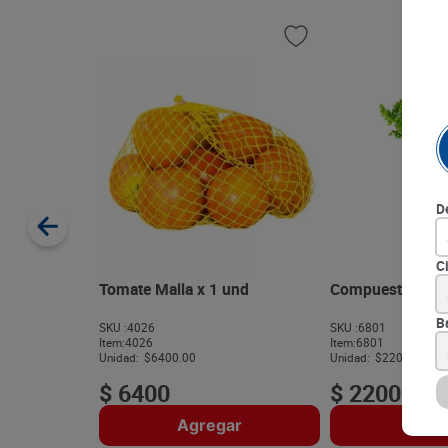
D
C
Tomate Malla x 1 und
Compuesto Mazo
B
SKU :
4026
SKU :
6801
Item
:
4026
Item
:
6801
Unidad:
$6400.00
Unidad:
$2200.00
$
6400
$
2200
Agregar
Agre