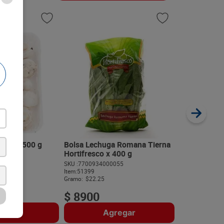
Espinaca Ba
Hortifresco 
SKU :
77009340
Item
:
51418
Gramo:
$73.27
ero x 500 g
Bolsa Lechuga Romana Tierna
Hortifresco x 400 g
363
SKU :
7700934000055
$
10
.
99
Item
:
51399
Gramo:
$22.25
$
8900
regar
Agregar
A