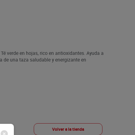
é verde en hojas, rico en antioxidantes. Ayuda a
ta de una taza saludable y energizante en
Volver a la tienda