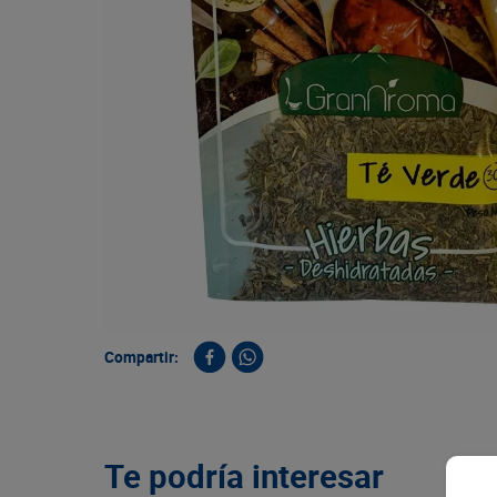
9
.
queso
10
.
papa
Compartir:
Te podría interesar