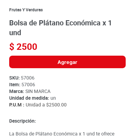
8
.
detergente
Frutas Y Verduras
9
.
queso
Bolsa de Plátano Económica x 1
10
.
papa
und
$
2500
Agregar
SKU
:
57006
Item
:
57006
Marca:
SIN MARCA
Unidad de medida:
un
P.U.M :
Unidad a
$2500.00
Descripción:
La Bolsa de Plátano Económica x 1 und te ofrece