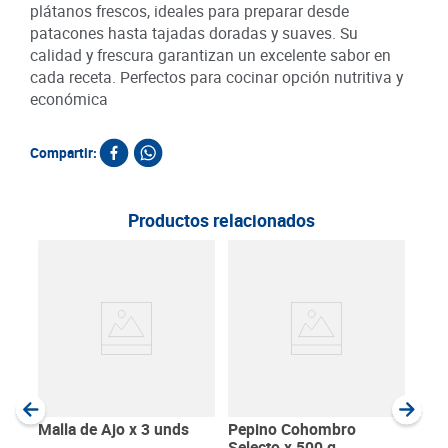
plátanos frescos, ideales para preparar desde
patacones hasta tajadas doradas y suaves. Su
calidad y frescura garantizan un excelente sabor en
cada receta. Perfectos para cocinar opción nutritiva y
económica
Compartir:
Productos relacionados
Ban
Ente
Item
:
Gram
Malla de Ajo x 3 unds
Pepino Cohombro
Selecto x 500 g