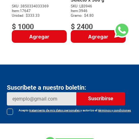
SKU :
3850334033369
SKU :
LB3946
Item
:
17647
Item
:
3946
$
Unidad:
$333.33
Gramo:
$4.80
$
1000
$
2400
Agregar
Agregar
Suscríbete a nuestro boletín:
Suscribirse
Acepto
tratamiento de mis datos personales
y autorizo el
términos y condiciones