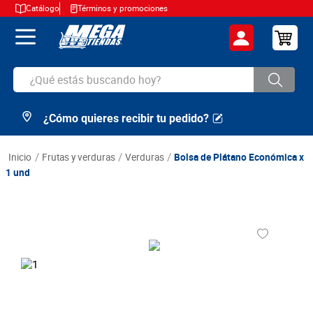
Catálogo
Términos y promociones
¿Qué estás buscando hoy?
¿Cómo quieres recibir tu pedido?
TÉRMINOS MÁS BUSCADOS
1
.
cerveza
frutas y verduras
verduras
Bolsa de Plátano Económica x
2
.
arroz
1 und
3
.
leche
4
.
cafe
5
.
aceite
6
.
azucar
7
.
huevos