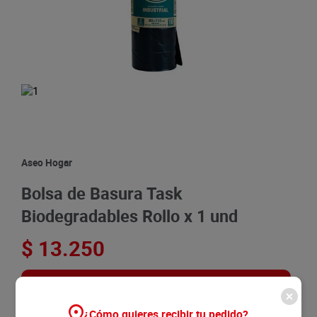
8
.
detergente
9
.
queso
10
.
papa
Aseo Hogar
Bolsa de Basura Task
Biodegradables Rollo x 1 und
$
13
.
250
Agregar
¿Cómo quieres recibir tu pedido?