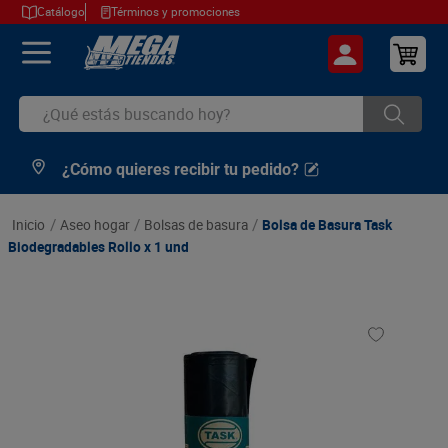
Catálogo
Términos y promociones
¿Qué estás buscando hoy?
¿Cómo quieres recibir tu pedido?
TÉRMINOS MÁS BUSCADOS
1
.
cerveza
aseo hogar
bolsas de basura
Bolsa de Basura Task
2
.
arroz
Biodegradables Rollo x 1 und
3
.
leche
4
.
cafe
5
.
aceite
6
.
azucar
7
.
huevos