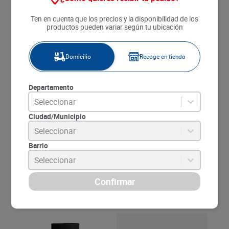
SKU
:
7806810800457
Item
:
38444
Ten en cuenta que los precios y la disponibilidad de los
Marca:
TASK
productos pueden variar según tu ubicación
Unidad de medida:
un
P.U.M :
Unidad a
$1325.00
Domicilio
Recoge en tienda
Descripción:
Departamento
Las Bolsas de Basura Task Biodegradables, son una
Seleccionar
solución ecológica y práctica para el manejo de
Ciudad/Municipio
residuos. Este rollo de 1 unidad ofrece alta resistencia
y capacidad de carga, mientras que su capacidad
Seleccionar
biodegradable ayuda a reducir el impacto ambiental.
Barrio
Seleccionar
Compartir:
Productos relacionados