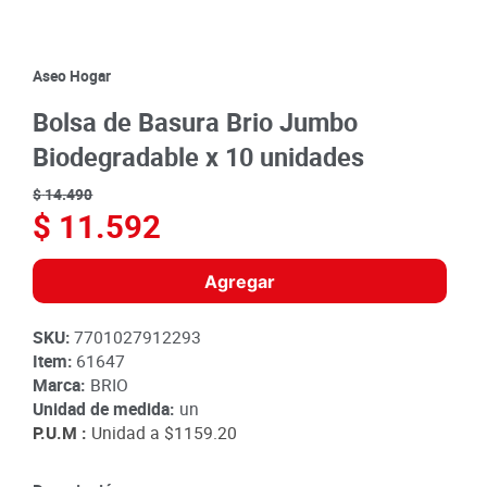
8
.
detergente
9
.
queso
Aseo Hogar
10
.
papa
Bolsa de Basura Brio Jumbo
Biodegradable x 10 unidades
$
14
.
490
$
11
.
592
Agregar
SKU
:
7701027912293
Item
:
61647
Marca:
BRIO
Unidad de medida:
un
P.U.M :
Unidad a
$1159.20