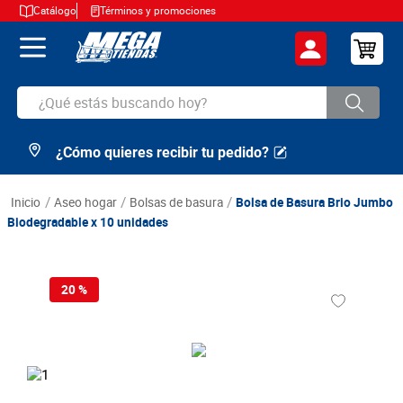
Catálogo
Términos y promociones
¿Qué estás buscando hoy?
¿Cómo quieres recibir tu pedido?
TÉRMINOS MÁS BUSCADOS
1
.
cerveza
aseo hogar
bolsas de basura
Bolsa de Basura Brio Jumbo
2
.
arroz
Biodegradable x 10 unidades
3
.
leche
4
.
cafe
20 %
5
.
aceite
6
.
azucar
7
.
huevos