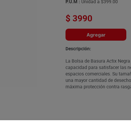
P.U.M :
Unidad a
$399.00
$
3990
Agregar
Descripción:
La Bolsa de Basura Actix Negra
capacidad para satisfacer las 
espacios comerciales. Su tamañ
una mayor cantidad de desechos
máxima protección contra rasgad