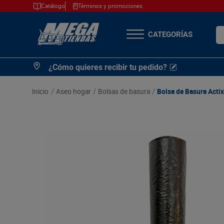
Catálogo
Términos y promociones
¿Q
TÉRMINOS MÁS
¿Cómo quieres recibir tu pedido?
BUSCADOS
1
.
cerveza
aseo hogar
bolsas de basura
Bolsa de Basura Actix
2
.
arroz
3
.
leche
4
.
cafe
5
.
aceite
6
.
azucar
7
.
huevos
8
.
detergente