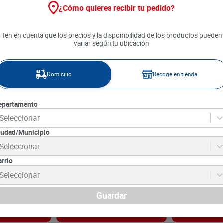
¿Cómo quieres recibir tu pedido?
Ten en cuenta que los precios y la disponibilidad de los productos pueden
variar según tu ubicación
Domicilio
Recoge en tienda
epartamento
Seleccionar
iudad/Municipio
sk Negra
Bolsas de Basura Brio 43x48
Bolsa de Basu
Seleccionar
nd
Blancas x 30 unds
Brio Papelera 
unds
arrio
7
SKU :
7701027912590
SKU :
7701027910
Item
:
73496
Item
:
2474
Seleccionar
Unidad:
$126.33
Unidad:
$299.00
$
3790
$
2990
Guardar
gar
Agregar
Ag