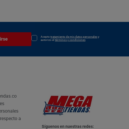
Acepto
tratamiento de mis datos personales
y
irse
autorizo el
términos y condiciones
endas.co
les
personales
respecto a
Síguenos en nuestras redes: