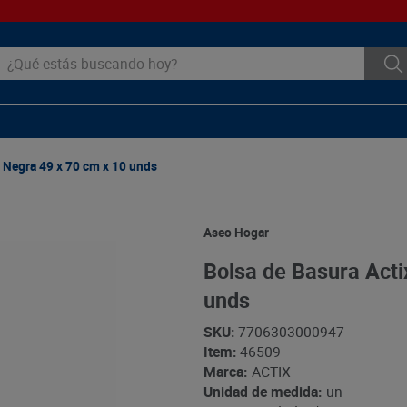
ué estás buscando hoy?
 Negra 49 x 70 cm x 10 unds
Aseo Hogar
Bolsa de Basura Acti
unds
SKU
:
7706303000947
Item
:
46509
Marca:
ACTIX
Unidad de medida:
un