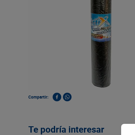
9
.
queso
10
.
papa
Compartir:
Te podría interesar