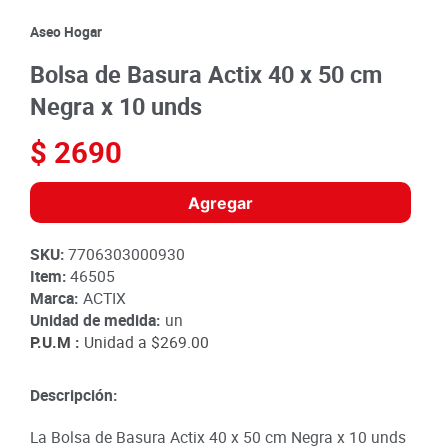
8
.
detergente
Aseo Hogar
9
.
queso
Bolsa de Basura Actix 40 x 50 cm
10
.
papa
Negra x 10 unds
$
2690
Agregar
SKU
:
7706303000930
Item
:
46505
Marca:
ACTIX
Unidad de medida:
un
P.U.M :
Unidad a
$269.00
Descripción:
La Bolsa de Basura Actix 40 x 50 cm Negra x 10 unds