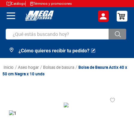
Catálogo
Términos y promociones
¿Qué estás buscando hoy?
¿Cómo quieres recibir tu pedido?
TÉRMINOS MÁS BUSCADOS
1
.
cerveza
aseo hogar
bolsas de basura
Bolsa de Basura Actix 40 x
2
.
arroz
50 cm Negra x 10 unds
3
.
leche
4
.
cafe
5
.
aceite
6
.
azucar
7
.
huevos