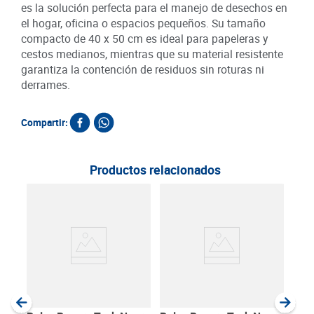
es la solución perfecta para el manejo de desechos en
el hogar, oficina o espacios pequeños. Su tamaño
compacto de 40 x 50 cm es ideal para papeleras y
cestos medianos, mientras que su material resistente
garantiza la contención de residuos sin roturas ni
derrames.
Compartir:
Productos relacionados
Bols
Blan
unds
und
SKU :
Item
:
Unida