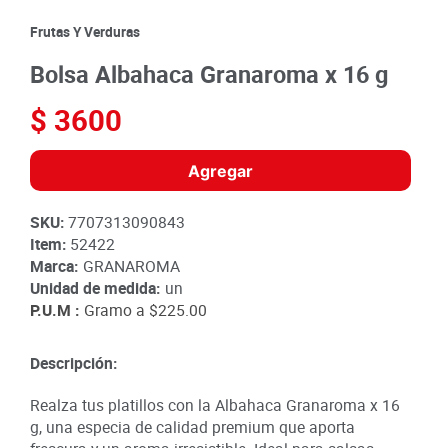
8
.
detergente
Frutas Y Verduras
9
.
queso
Bolsa Albahaca Granaroma x 16 g
10
.
papa
$
3600
Agregar
SKU
:
7707313090843
Item
:
52422
Marca:
GRANAROMA
Unidad de medida:
un
P.U.M :
Gramo a
$225.00
Descripción:
Realza tus platillos con la Albahaca Granaroma x 16
g, una especia de calidad premium que aporta