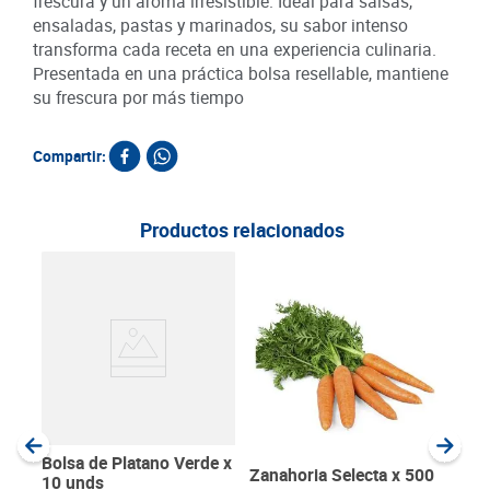
frescura y un aroma irresistible. Ideal para salsas,
ensaladas, pastas y marinados, su sabor intenso
transforma cada receta en una experiencia culinaria.
Presentada en una práctica bolsa resellable, mantiene
su frescura por más tiempo
Compartir:
Productos relacionados
Papa
SKU :
Item
:
Gram
Bolsa de Platano Verde x
Zanahoria Selecta x 500
10 unds