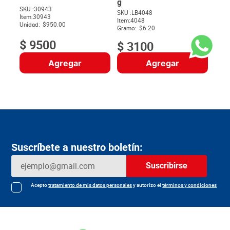
g
SKU :
30943
SKU :
LB4048
Item
:
30943
$
Item
:
4048
Unidad:
$950.00
Gramo:
$6.20
$
9500
$
3100
Agregar
Agregar
Suscríbete a nuestro boletín:
Suscribirse
Acepto
tratamiento de mis datos personales
y autorizo el
términos y condiciones