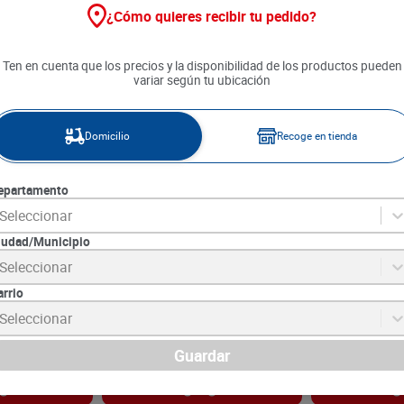
¿Cómo quieres recibir tu pedido?
Ten en cuenta que los precios y la disponibilidad de los productos pueden
variar según tu ubicación
Domicilio
Recoge en tienda
epartamento
Seleccionar
iudad/Municipio
rox x 1800 ml
Jabón Líquido Actix Frutos
Blanqueador C
Seleccionar
l
Rojos x 500 ml
Citrica x 930 m
arrio
1
SKU :
7706303570938
SKU :
7702213626
Item
:
73447
Item
:
63144
Seleccionar
Mililitro:
$6.98
Mililitro:
$5.11
$
3490
$
4750
Guardar
gar
Agregar
Ag