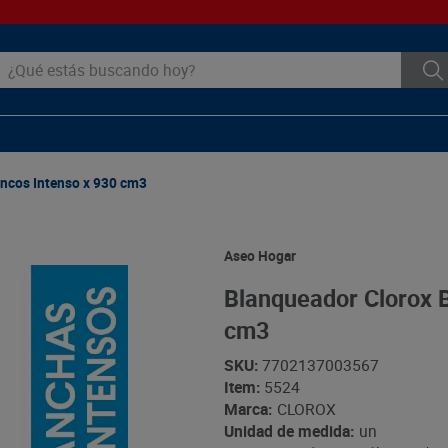
ué estás buscando hoy?
ncos Intenso x 930 cm3
Aseo Hogar
Blanqueador Clorox B
cm3
SKU
:
7702137003567
Item
:
5524
Marca:
CLOROX
Unidad de medida:
un