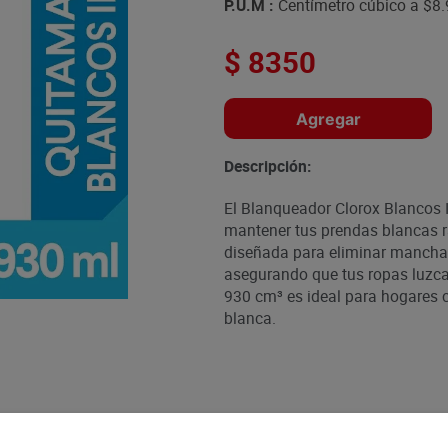
P.U.M :
Centímetro cúbico a
$8.
$
8350
Agregar
Descripción:
El Blanqueador Clorox Blancos I
mantener tus prendas blancas r
diseñada para eliminar manchas 
asegurando que tus ropas luzc
930 cm³ es ideal para hogares 
blanca.