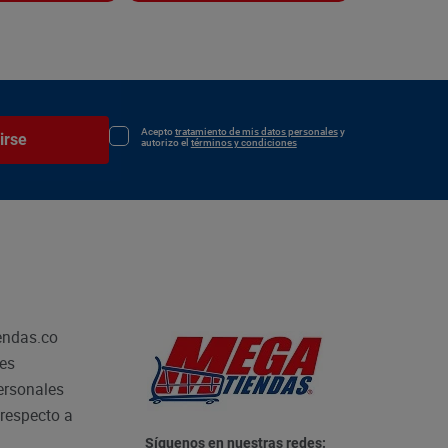
Acepto
tratamiento de mis datos personales
y
irse
autorizo el
términos y condiciones
endas.co
les
personales
respecto a
Síguenos en nuestras redes: