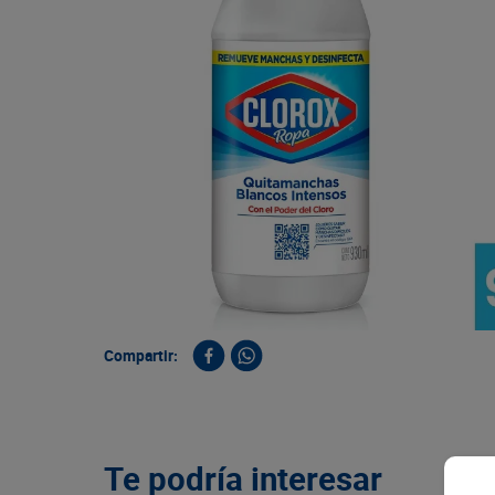
9
.
queso
10
.
papa
Compartir:
Te podría interesar