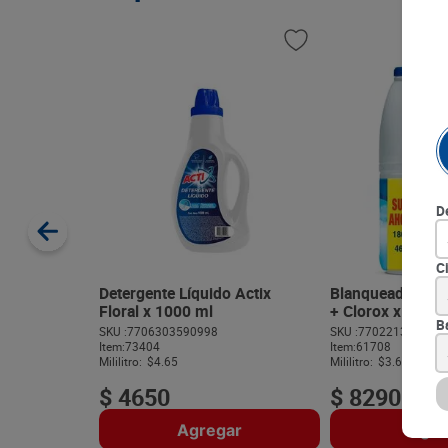
D
C
Detergente Líquido Actix
Blanqueador Clo
Floral x 1000 ml
+ Clorox x 460 m
B
SKU :
7706303590998
SKU :
770221340018
Item
:
73404
Item
:
61708
Mililitro:
$4.65
Mililitro:
$3.67
$
4650
$
8290
Agregar
Agre