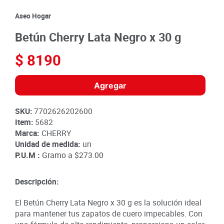
8
.
detergente
Aseo Hogar
9
.
queso
Betún Cherry Lata Negro x 30 g
10
.
papa
$
8190
Agregar
SKU
:
7702626202600
Item
:
5682
Marca:
CHERRY
Unidad de medida:
un
P.U.M :
Gramo a
$273.00
Descripción:
El Betún Cherry Lata Negro x 30 g es la solución ideal
para mantener tus zapatos de cuero impecables. Con