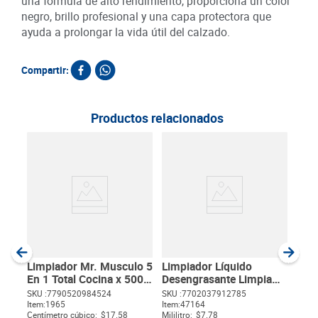
una fórmula de alto rendimiento, proporciona un color
negro, brillo profesional y una capa protectora que
ayuda a prolongar la vida útil del calzado.
Compartir:
Productos relacionados
Vars
460
SKU :
Item
:
Milili
Limpiador Mr. Musculo 5
Limpiador Líquido
En 1 Total Cocina x 500
Desengrasante Limpia
cm3
YA x 500 ml
SKU :
7790520984524
SKU :
7702037912785
Item
:
1965
Item
:
47164
$
Centímetro cúbico:
$17.58
Mililitro:
$7.78