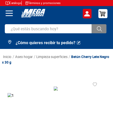
Catálogo
Términos y promociones
¿Qué estás buscando hoy?
¿Cómo quieres recibir tu pedido?
TÉRMINOS MÁS BUSCADOS
1
.
cerveza
aseo hogar
limpieza superficies
Betún Cherry Lata Negro
2
.
arroz
x 30 g
3
.
leche
4
.
cafe
5
.
aceite
6
.
azucar
7
.
huevos