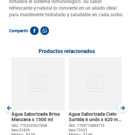
fortalece el sistema inmunológico. Su sabor
refrescante y natural lo convierte en un aliado ideal
para mantenerte hidratado y saludable en cada sorbo.
Compartir:
Productos relacionados
20
Té L
unds
SKU :
Item
:
Milili
Agua Saborizada Brisa
Agua Saborizada Cielo
Manzana x 1500 ml
Surtida 6 unds x 620 ml
c/u
SKU :
7702535027868
SKU :
7709715884716
$
10
Item
:
51839
Item
:
73533
$
Mililitro:
$3.00
Mililitro:
$2.66