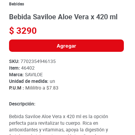
8
.
detergente
Bebidas
9
.
queso
Bebida Saviloe Aloe Vera x 420 ml
10
.
papa
$
3290
Agregar
SKU
:
7702354946135
Item
:
46402
Marca:
SAVILOE
Unidad de medida:
un
P.U.M :
Mililitro a
$7.83
Descripción:
Bebida Saviloe Aloe Vera x 420 ml es la opción
perfecta para revitalizar tu cuerpo. Rica en
antioxidantes y vitaminas, apoya la digestión y