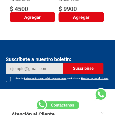
$
4500
$
9900
Agregar
Agregar
Suscríbete a nuestro boletín:
Suscribirse
Acepto
tratamiento de mis datos personales
y autorizo el
términos y condiciones
Atención al Cliente