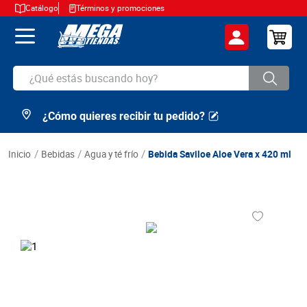
Catálogo
Términos y promociones
¿Qué estás buscando hoy?
¿Cómo quieres recibir tu pedido?
TÉRMINOS MÁS BUSCADOS
1
.
cerveza
bebidas
agua y té frío
Bebida Saviloe Aloe Vera x 420 ml
2
.
arroz
3
.
leche
4
.
cafe
5
.
aceite
6
.
azucar
7
.
huevos