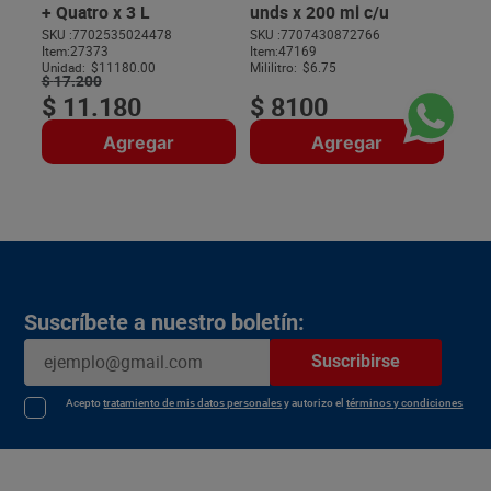
+ Quatro x 3 L
unds x 200 ml c/u
SKU :
7702535024478
SKU :
7707430872766
Item
:
27373
Item
:
47169
$
Unidad:
$11180.00
Mililitro:
$6.75
$
17
.
200
$
11
.
180
$
8100
Agregar
Agregar
Suscríbete a nuestro boletín:
Suscribirse
Acepto
tratamiento de mis datos personales
y autorizo el
términos y condiciones