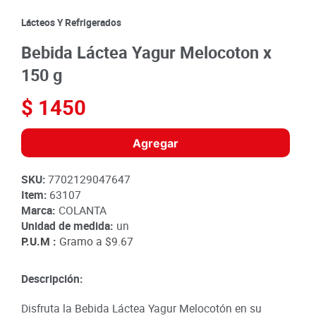
8
.
detergente
Lácteos Y Refrigerados
9
.
queso
Bebida Láctea Yagur Melocoton x
10
.
papa
150 g
$
1450
Agregar
SKU
:
7702129047647
Item
:
63107
Marca:
COLANTA
Unidad de medida:
un
P.U.M :
Gramo a
$9.67
Descripción:
Disfruta la Bebida Láctea Yagur Melocotón en su