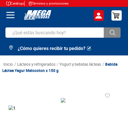
Catálogo
Términos y promociones
¿Qué estás buscando hoy?
¿Cómo quieres recibir tu pedido?
TÉRMINOS MÁS BUSCADOS
1
.
cerveza
lácteos y refrigerados
yogurt y bebidas lácteas
Bebida
2
.
arroz
Láctea Yagur Melocoton x 150 g
3
.
leche
4
.
cafe
5
.
aceite
6
.
azucar
7
.
huevos