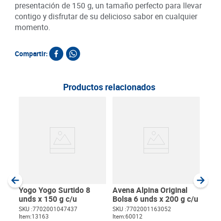
presentación de 150 g, un tamaño perfecto para llevar
contigo y disfrutar de su delicioso sabor en cualquier
momento.
Compartir:
Productos relacionados
Yogu
Cer
g
SKU :
Item
:
Gram
Yogo Yogo Surtido 8
Avena Alpina Original
unds x 150 g c/u
Bolsa 6 unds x 200 g c/u
SKU :
7702001047437
SKU :
7702001163052
Item
:
13163
Item
:
60012