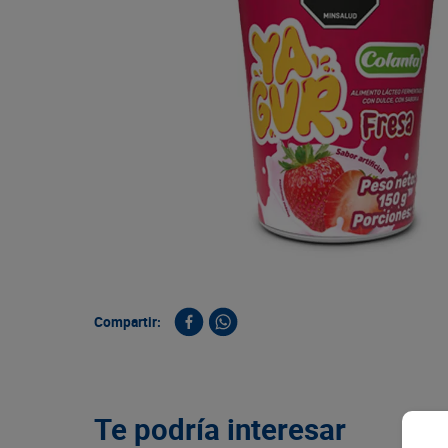
9
.
queso
10
.
papa
Compartir:
Te podría interesar