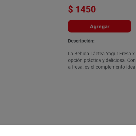
$
1450
Agregar
Descripción:
La Bebida Láctea Yagur Fresa x
opción práctica y deliciosa. Co
a fresa, es el complemento idea