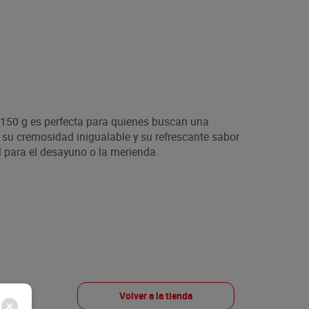
 150 g es perfecta para quienes buscan una
n su cremosidad inigualable y su refrescante sabor
l para el desayuno o la merienda.
Volver a la tienda