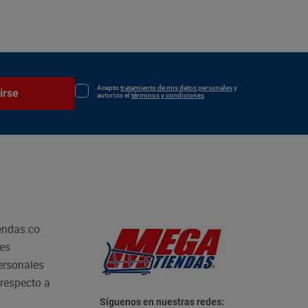
Acepto
tratamiento de mis datos personales
y
irse
autorizo el
términos y condiciones
endas.co
les
personales
respecto a
Síguenos en nuestras redes: