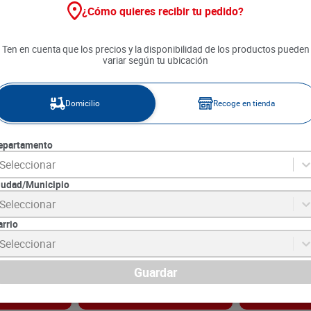
¿Cómo quieres recibir tu pedido?
Ten en cuenta que los precios y la disponibilidad de los productos pueden
variar según tu ubicación
Domicilio
Recoge en tienda
epartamento
Seleccionar
iudad/Municipio
ural x 1000 g
Bon Yurt Cereal Galleta
Kefir Celema G
Seleccionar
Triturada x 173 g
150 g
arrio
2
SKU :
7702001086498
SKU :
7705436041
Item
:
4216
Item
:
73571
Seleccionar
Gramo:
$28.84
Gramo:
$42.33
$
4990
$
6350
Guardar
gar
Agregar
Ag