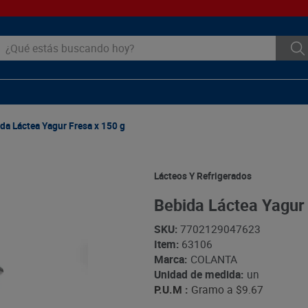
ué estás buscando hoy?
da Láctea Yagur Fresa x 150 g
Lácteos Y Refrigerados
Bebida Láctea Yagur 
SKU
:
7702129047623
Item
:
63106
Marca:
COLANTA
Unidad de medida:
un
P.U.M :
Gramo a
$9.67