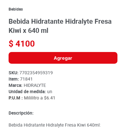
8
.
detergente
Bebidas
9
.
queso
Bebida Hidratante Hidralyte Fresa
10
.
papa
Kiwi x 640 ml
$
4100
Agregar
SKU
:
7702354959319
Item
:
71841
Marca:
HIDRALYTE
Unidad de medida:
un
P.U.M :
Mililitro a
$6.41
Descripción:
Bebida Hidratante Hidralyte Fresa Kiwi 640ml: