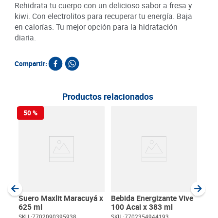
Rehidrata tu cuerpo con un delicioso sabor a fresa y
kiwi. Con electrolitos para recuperar tu energía. Baja
en calorías. Tu mejor opción para la hidratación
diaria.
Compartir:
Productos relacionados
50 %
Bebi
Gat
Trop
SKU :
Item
:
Milili
Suero Maxlit Maracuyá x
Bebida Energizante Vive
625 ml
100 Acai x 383 ml
SKU :
7702090395938
SKU :
7702354944193