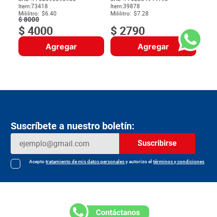
Item
:
73418
Item
:
39878
$
Mililitro:
$6.40
Mililitro:
$7.28
$
8000
$
4000
$
2790
Agregar
Agregar
Suscríbete a nuestro boletín:
Suscribirse
Acepto
tratamiento de mis datos personales
y autorizo el
términos y condiciones