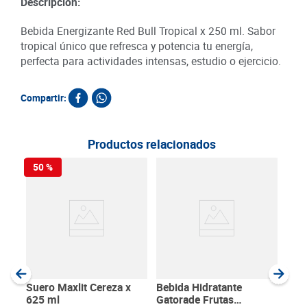
Descripción:
Bebida Energizante Red Bull Tropical x 250 ml. Sabor
tropical único que refresca y potencia tu energía,
perfecta para actividades intensas, estudio o ejercicio.
Compartir:
Productos relacionados
50 %
Beb
Mon
473
SKU :
Item
:
Milili
Suero Maxlit Cereza x
Bebida Hidratante
625 ml
Gatorade Frutas