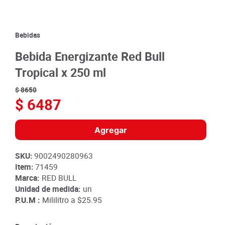
8
.
detergente
9
.
queso
Bebidas
10
.
papa
Bebida Energizante Red Bull
Tropical x 250 ml
$
8650
$
6487
Agregar
SKU
:
9002490280963
Item
:
71459
Marca:
RED BULL
Unidad de medida:
un
P.U.M :
Mililitro a
$25.95