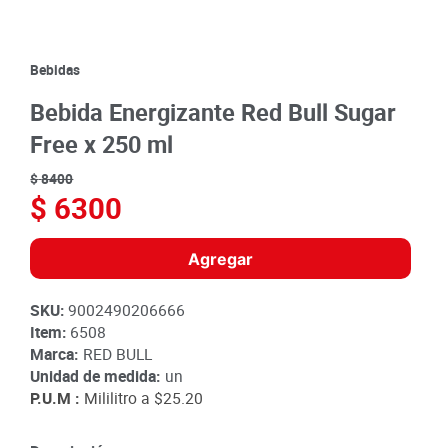
8
.
detergente
9
.
queso
Bebidas
10
.
papa
Bebida Energizante Red Bull Sugar
Free x 250 ml
$
8400
$
6300
Agregar
SKU
:
9002490206666
Item
:
6508
Marca:
RED BULL
Unidad de medida:
un
P.U.M :
Mililitro a
$25.20