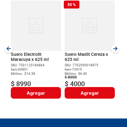
50 %
Bebi
Gat
Trop
SKU :
Item
:
Milili
Suero Electrolit
Suero Maxlit Cereza x
Maracuya x 625 ml
625 ml
SKU :
7501125184864
SKU :
7702090018875
Item
:
60801
Item
:
73419
$
Mililitro:
$14.38
Mililitro:
$6.40
$
8000
$
8990
$
4000
Agregar
Agregar