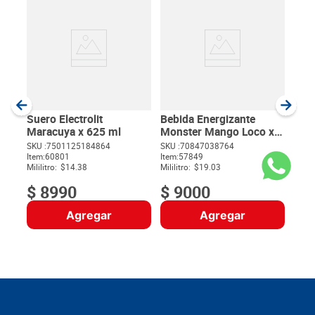
Gat
x 1 
SKU :
Item
:
Milili
Suero Electrolit
Bebida Energizante
Maracuya x 625 ml
Monster Mango Loco x
473 ml
SKU :
7501125184864
SKU :
70847038764
Item
:
60801
Item
:
57849
$
Mililitro:
$14.38
Mililitro:
$19.03
$
8990
$
9000
Agregar
Agregar