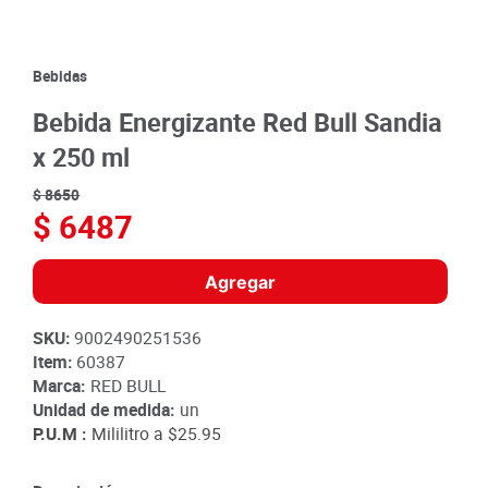
8
.
detergente
9
.
queso
Bebidas
10
.
papa
Bebida Energizante Red Bull Sandia
x 250 ml
$
8650
$
6487
Agregar
SKU
:
9002490251536
Item
:
60387
Marca:
RED BULL
Unidad de medida:
un
P.U.M :
Mililitro a
$25.95