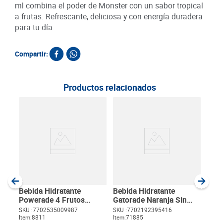
ml combina el poder de Monster con un sabor tropical
a frutas. Refrescante, deliciosa y con energía duradera
para tu día.
Compartir:
Productos relacionados
Beb
Spe
ml
SKU :
Item
:
Milili
Bebida Hidratante
Bebida Hidratante
Powerade 4 Frutos
Gatorade Naranja Sin
Tropicales x 500 ml
Azúcar x 500 ml
SKU :
7702535009987
SKU :
7702192395416
Item
:
8811
Item
:
71885