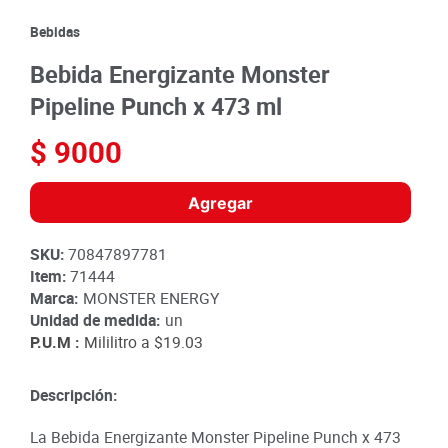
8
.
detergente
Bebidas
9
.
queso
Bebida Energizante Monster
10
.
papa
Pipeline Punch x 473 ml
$
9000
Agregar
SKU
:
70847897781
Item
:
71444
Marca:
MONSTER ENERGY
Unidad de medida:
un
P.U.M :
Mililitro a
$19.03
Descripción:
La Bebida Energizante Monster Pipeline Punch x 473