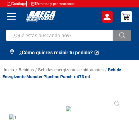
Catálogo
Términos y promociones
¿Qué estás buscando hoy?
¿Cómo quieres recibir tu pedido?
TÉRMINOS MÁS BUSCADOS
1
.
cerveza
bebidas
bebidas energizantes e hidratantes
Bebida
2
.
arroz
Energizante Monster Pipeline Punch x 473 ml
3
.
leche
4
.
cafe
5
.
aceite
6
.
azucar
7
.
huevos