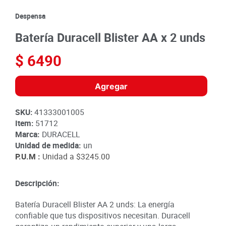
8
.
detergente
Despensa
9
.
queso
Batería Duracell Blister AA x 2 unds
10
.
papa
$
6490
Agregar
SKU
:
41333001005
Item
:
51712
Marca:
DURACELL
Unidad de medida:
un
P.U.M :
Unidad a
$3245.00
Descripción:
Batería Duracell Blister AA 2 unds: La energía
confiable que tus dispositivos necesitan. Duracell