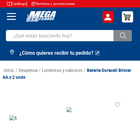
Catálogo
Términos y promociones
¿Qué estás buscando hoy?
¿Cómo quieres recibir tu pedido?
TÉRMINOS MÁS BUSCADOS
1
.
cerveza
despensa
lumínicos y calóricos
Batería Duracell Blister
2
.
arroz
AA x 2 unds
3
.
leche
4
.
cafe
5
.
aceite
6
.
azucar
7
.
huevos